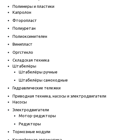
Полимеры и пластики
Капролон
Фторопласт
Полиуретан
Полиоксимителен
Винипласт
Оргстекло
Складская техника
Штабелёры
Штабелёры ручные
Штабелёры самоходные
Гидравлические тележки
Приводная техника, насосы и электродвигатели
Насосы
Электродвигатели
Мотор-редукторы
Редукторы
Тормозные модули
Конвейерная автоматика