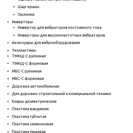
Шар-краны
Заслонки
Инверторы
Инвертор для вибраторов постоянного тока
Инверторы для высокочастотных вибраторов
Аксессуары для виброоборудования
Техпластины
ТМКЩ-С рулонная
ТМКЩ-С формовая
МБС-С рулонная
МБС-С формовая
Дорожка автомобильная
Для дорожно-строительной и коммунальной техники
Ковры диэлектрические
Пластина вакуумная
Пластина губчатая
Пластина силиконовая
Пластина пищевая