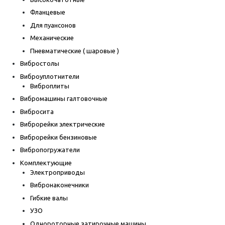
Фланцевые
Для пуансонов
Механические
Пневматические ( шаровые )
Вибростолы
Виброуплотнители
Виброплиты
Вибромашины галтовочные
Вибросита
Виброрейки электрические
Виброрейки бензиновые
Вибропогружатели
Комплектующие
Электроприводы
Вибронаконечники
Гибкие валы
УЗО
Однороторные затирочные машины