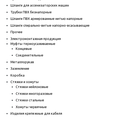
Шланги для ассенизаторских машин
Трубки ПВХ безнапорные
Шланги ПВХ армированные нитью напорные
Шланги спирально-витые напорно-всасывающие
Прочее
Электромонтажная продукция
Муфты термоусаживаемые
Концевые
Соединительные
Металлорукав
Заземление
Коробка
Стяжки и хомуты
Стяжки нейлоновые
Стяжки многоразовые
Стяжки стальные
Хомуты червячные
Изделия крепежные для кабеля