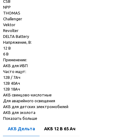
CSB
NPP
THOMAS
Challenger
Vektor
Revolter
DELTA Battery
Напряжение, В:
12 В
6 В
Применение:
АКБ для ИБП
Часто ищут:
12В / 7Ач
12В 40Ач
12В 18Ач
АКБ свинцово-кислотные
Для аварийного освещения
АКБ для детских электромобилей
АКБ для эхолота
Показать больше
АКБ Дельта
АКБ 12 В 65 Ач