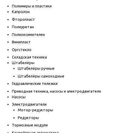
Полимеры и пластики
Капролон
Фторопласт
Полиуретан
Полиоксимителен
Винипласт
Оргстекло
Складская техника
Штабелёры
Штабелёры ручные
Штабелёры самоходные
Гидравлические тележки
Приводная техника, насосы и электродвигатели
Насосы
Электродвигатели
Мотор-редукторы
Редукторы
Тормозные модули
Конвейерная автоматика