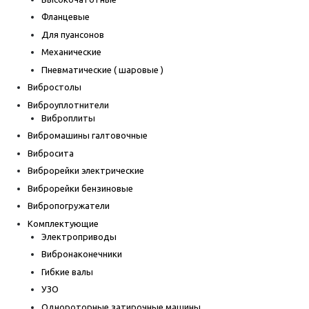
Фланцевые
Для пуансонов
Механические
Пневматические ( шаровые )
Вибростолы
Виброуплотнители
Виброплиты
Вибромашины галтовочные
Вибросита
Виброрейки электрические
Виброрейки бензиновые
Вибропогружатели
Комплектующие
Электроприводы
Вибронаконечники
Гибкие валы
УЗО
Однороторные затирочные машины