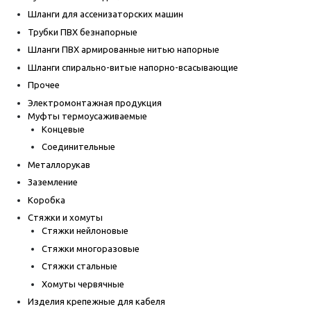
Шланги для ассенизаторских машин
Трубки ПВХ безнапорные
Шланги ПВХ армированные нитью напорные
Шланги спирально-витые напорно-всасывающие
Прочее
Электромонтажная продукция
Муфты термоусаживаемые
Концевые
Соединительные
Металлорукав
Заземление
Коробка
Стяжки и хомуты
Стяжки нейлоновые
Стяжки многоразовые
Стяжки стальные
Хомуты червячные
Изделия крепежные для кабеля