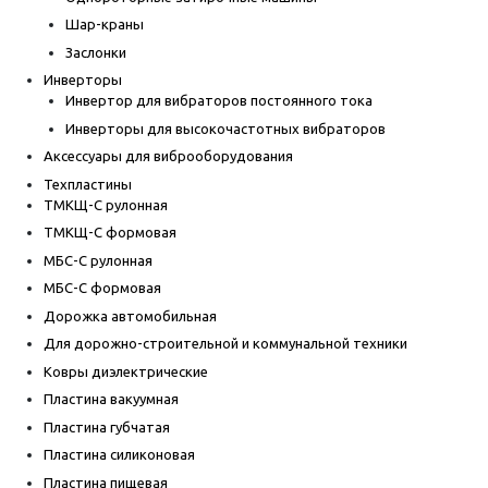
Шар-краны
Заслонки
Инверторы
Инвертор для вибраторов постоянного тока
Инверторы для высокочастотных вибраторов
Аксессуары для виброоборудования
Техпластины
ТМКЩ-С рулонная
ТМКЩ-С формовая
МБС-С рулонная
МБС-С формовая
Дорожка автомобильная
Для дорожно-строительной и коммунальной техники
Ковры диэлектрические
Пластина вакуумная
Пластина губчатая
Пластина силиконовая
Пластина пищевая