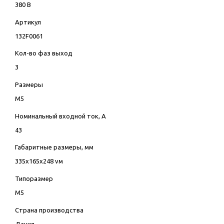
380 В
Артикул
132F0061
Кол-во фаз выход
3
Размеры
M5
Номинальный входной ток, А
43
Габаритные размеры, мм
335х165х248 vм
Типоразмер
M5
Страна производства
Дания