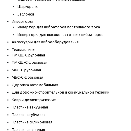
Шар-краны
Заслонки
Инверторы
Инвертор для вибраторов постоянного тока
Инверторы для высокочастотных вибраторов
Аксессуары для виброоборудования
Техпластины
ТМКЩ-С рулонная
ТМКЩ-С формовая
МБС-С рулонная
МБС-С формовая
Дорожка автомобильная
Для дорожно-строительной и коммунальной техники
Ковры диэлектрические
Пластина вакуумная
Пластина губчатая
Пластина силиконовая
Пластина пищевая