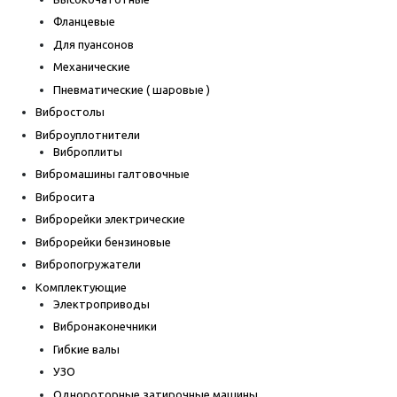
Фланцевые
Для пуансонов
Механические
Пневматические ( шаровые )
Вибростолы
Виброуплотнители
Виброплиты
Вибромашины галтовочные
Вибросита
Виброрейки электрические
Виброрейки бензиновые
Вибропогружатели
Комплектующие
Электроприводы
Вибронаконечники
Гибкие валы
УЗО
Однороторные затирочные машины