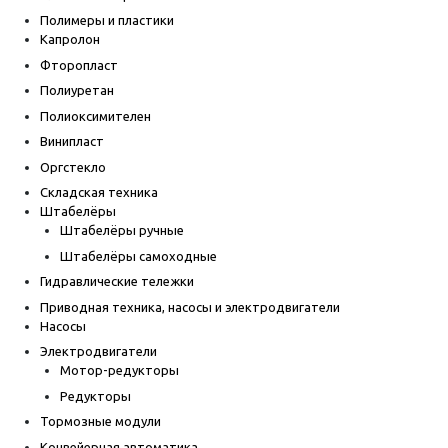
Полимеры и пластики
Капролон
Фторопласт
Полиуретан
Полиоксимителен
Винипласт
Оргстекло
Складская техника
Штабелёры
Штабелёры ручные
Штабелёры самоходные
Гидравлические тележки
Приводная техника, насосы и электродвигатели
Насосы
Электродвигатели
Мотор-редукторы
Редукторы
Тормозные модули
Конвейерная автоматика