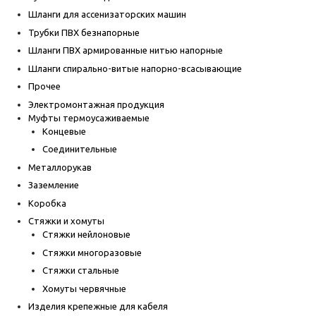
Шланги для ассенизаторских машин
Трубки ПВХ безнапорные
Шланги ПВХ армированные нитью напорные
Шланги спирально-витые напорно-всасывающие
Прочее
Электромонтажная продукция
Муфты термоусаживаемые
Концевые
Соединительные
Металлорукав
Заземление
Коробка
Стяжки и хомуты
Стяжки нейлоновые
Стяжки многоразовые
Стяжки стальные
Хомуты червячные
Изделия крепежные для кабеля