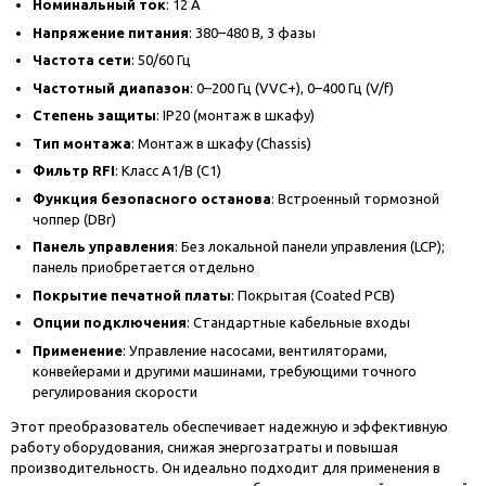
Номинальный ток
: 12 А
Напряжение питания
: 380–480 В, 3 фазы
Частота сети
: 50/60 Гц
Частотный диапазон
: 0–200 Гц (VVC+), 0–400 Гц (V/f)
Степень защиты
: IP20 (монтаж в шкафу)
Тип монтажа
: Монтаж в шкафу (Chassis)
Фильтр RFI
: Класс A1/B (C1)
Функция безопасного останова
: Встроенный тормозной
чоппер (DBr)
Панель управления
: Без локальной панели управления (LCP);
панель приобретается отдельно
Покрытие печатной платы
: Покрытая (Coated PCB)
Опции подключения
: Стандартные кабельные входы
Применение
: Управление насосами, вентиляторами,
конвейерами и другими машинами, требующими точного
регулирования скорости
Этот преобразователь обеспечивает надежную и эффективную
работу оборудования, снижая энергозатраты и повышая
производительность. Он идеально подходит для применения в