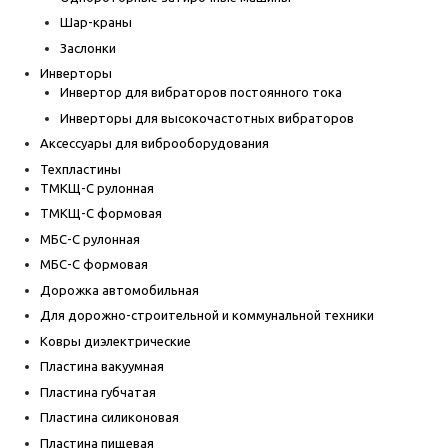
Шар-краны
Заслонки
Инверторы
Инвертор для вибраторов постоянного тока
Инверторы для высокочастотных вибраторов
Аксессуары для виброоборудования
Техпластины
ТМКЩ-С рулонная
ТМКЩ-С формовая
МБС-С рулонная
МБС-С формовая
Дорожка автомобильная
Для дорожно-строительной и коммунальной техники
Ковры диэлектрические
Пластина вакуумная
Пластина губчатая
Пластина силиконовая
Пластина пищевая