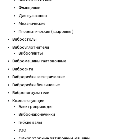
Фланцевые
Для пуансонов
Механические
Пневматические ( шаровые )
Вибростолы
Виброуплотнители
Виброплиты
Вибромашины галтовочные
Вибросита
Виброрейки электрические
Виброрейки бензиновые
Вибропогружатели
Комплектующие
Электроприводы
Вибронаконечники
Гибкие валы
УЗО
Однороторные затирочные машины