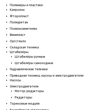
Полимеры и пластики
Капролон
Фторопласт
Полиуретан
Полиоксимителен
Винипласт
Оргстекло
Складская техника
Штабелёры
Штабелёры ручные
Штабелёры самоходные
Гидравлические тележки
Приводная техника, насосы и электродвигатели
Насосы
Электродвигатели
Мотор-редукторы
Редукторы
Тормозные модули
Конвейерная автоматика