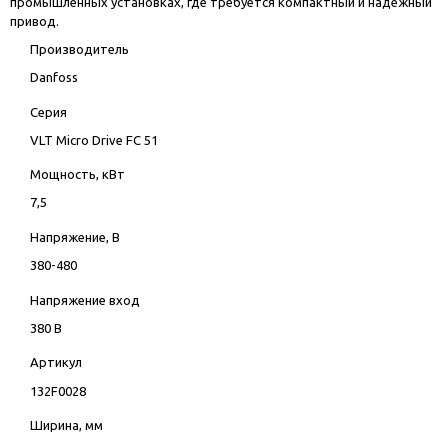
промышленных установках, где требуется компактный и надежный
привод.
Производитель
Danfoss
Серия
VLT Micro Drive FC 51
Мощность, кВт
7,5
Напряжение, В
380-480
Напряжение вход
380 В
Артикул
132F0028
Ширина, мм