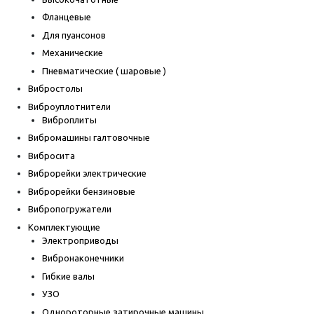
Фланцевые
Для пуансонов
Механические
Пневматические ( шаровые )
Вибростолы
Виброуплотнители
Виброплиты
Вибромашины галтовочные
Вибросита
Виброрейки электрические
Виброрейки бензиновые
Вибропогружатели
Комплектующие
Электроприводы
Вибронаконечники
Гибкие валы
УЗО
Однороторные затирочные машины