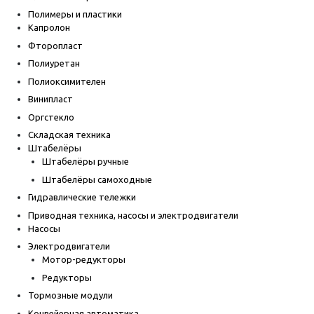
Полимеры и пластики
Капролон
Фторопласт
Полиуретан
Полиоксимителен
Винипласт
Оргстекло
Складская техника
Штабелёры
Штабелёры ручные
Штабелёры самоходные
Гидравлические тележки
Приводная техника, насосы и электродвигатели
Насосы
Электродвигатели
Мотор-редукторы
Редукторы
Тормозные модули
Конвейерная автоматика