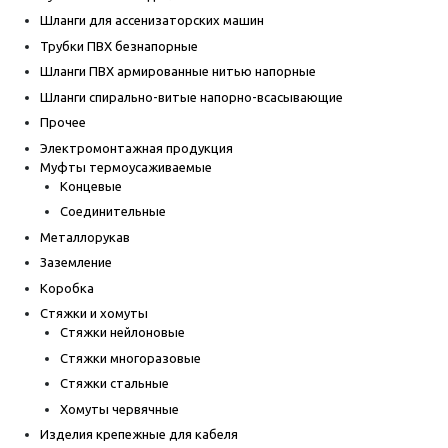
Шланги для ассенизаторских машин
Трубки ПВХ безнапорные
Шланги ПВХ армированные нитью напорные
Шланги спирально-витые напорно-всасывающие
Прочее
Электромонтажная продукция
Муфты термоусаживаемые
Концевые
Соединительные
Металлорукав
Заземление
Коробка
Стяжки и хомуты
Стяжки нейлоновые
Стяжки многоразовые
Стяжки стальные
Хомуты червячные
Изделия крепежные для кабеля