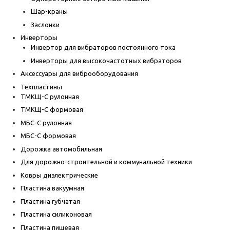
Шар-краны
Заслонки
Инверторы
Инвертор для вибраторов постоянного тока
Инверторы для высокочастотных вибраторов
Аксессуары для виброоборудования
Техпластины
ТМКЩ-С рулонная
ТМКЩ-С формовая
МБС-С рулонная
МБС-С формовая
Дорожка автомобильная
Для дорожно-строительной и коммунальной техники
Ковры диэлектрические
Пластина вакуумная
Пластина губчатая
Пластина силиконовая
Пластина пищевая