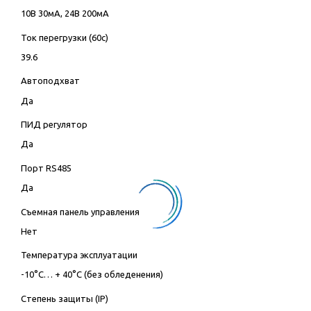
10В 30мА, 24В 200мА
Ток перегрузки (60с)
39.6
Автоподхват
Да
ПИД регулятор
Да
Порт RS485
Да
Съемная панель управления
Нет
Температура эксплуатации
-10°C… + 40°C (без обледенения)
Степень защиты (IP)