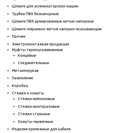
Шланги для ассенизаторских машин
Трубки ПВХ безнапорные
Шланги ПВХ армированные нитью напорные
Шланги спирально-витые напорно-всасывающие
Прочее
Электромонтажная продукция
Муфты термоусаживаемые
Концевые
Соединительные
Металлорукав
Заземление
Коробка
Стяжки и хомуты
Стяжки нейлоновые
Стяжки многоразовые
Стяжки стальные
Хомуты червячные
Изделия крепежные для кабеля