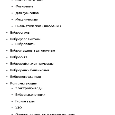
Фланцевые
Для пуансонов
Механические
Пневматические ( шаровые )
Вибростолы
Виброуплотнители
Виброплиты
Вибромашины галтовочные
Вибросита
Виброрейки электрические
Виброрейки бензиновые
Вибропогружатели
Комплектующие
Электроприводы
Вибронаконечники
Гибкие валы
УЗО
Однороторные затирочные машины