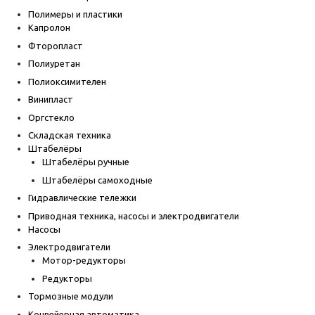
Полимеры и пластики
Капролон
Фторопласт
Полиуретан
Полиоксимителен
Винипласт
Оргстекло
Складская техника
Штабелёры
Штабелёры ручные
Штабелёры самоходные
Гидравлические тележки
Приводная техника, насосы и электродвигатели
Насосы
Электродвигатели
Мотор-редукторы
Редукторы
Тормозные модули
Конвейерная автоматика