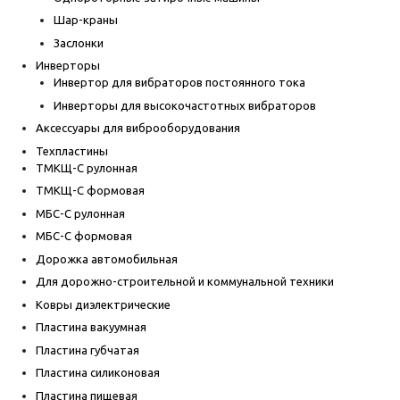
Шар-краны
Заслонки
Инверторы
Инвертор для вибраторов постоянного тока
Инверторы для высокочастотных вибраторов
Аксессуары для виброоборудования
Техпластины
ТМКЩ-С рулонная
ТМКЩ-С формовая
МБС-С рулонная
МБС-С формовая
Дорожка автомобильная
Для дорожно-строительной и коммунальной техники
Ковры диэлектрические
Пластина вакуумная
Пластина губчатая
Пластина силиконовая
Пластина пищевая