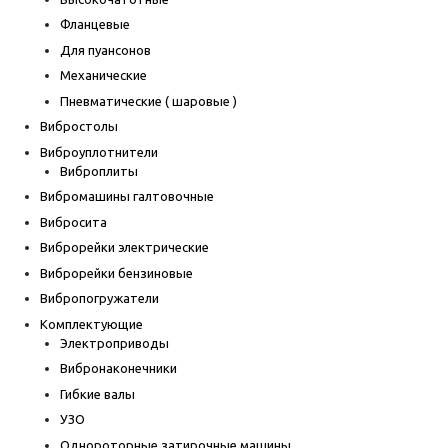
Фланцевые
Для пуансонов
Механические
Пневматические ( шаровые )
Вибростолы
Виброуплотнители
Виброплиты
Вибромашины галтовочные
Вибросита
Виброрейки электрические
Виброрейки бензиновые
Вибропогружатели
Комплектующие
Электроприводы
Вибронаконечники
Гибкие валы
УЗО
Однороторные затирочные машины