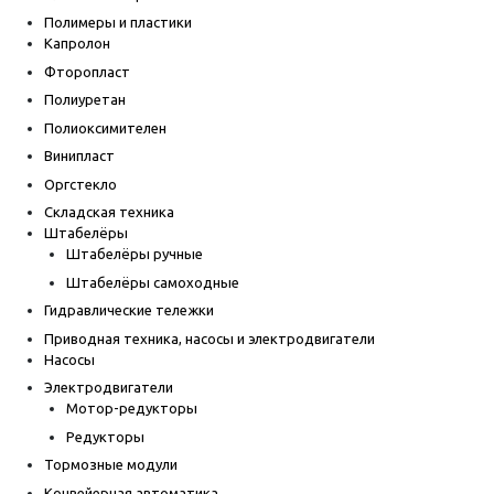
Полимеры и пластики
Капролон
Фторопласт
Полиуретан
Полиоксимителен
Винипласт
Оргстекло
Складская техника
Штабелёры
Штабелёры ручные
Штабелёры самоходные
Гидравлические тележки
Приводная техника, насосы и электродвигатели
Насосы
Электродвигатели
Мотор-редукторы
Редукторы
Тормозные модули
Конвейерная автоматика