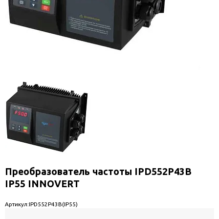
Преобразователь частоты IPD552P43B
IP55 INNOVERT
Артикул:
IPD552P43B(IP55)