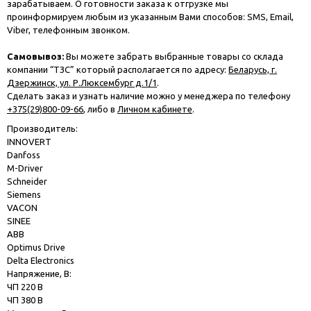
зарабатываем. О готовности заказа к отгрузке мы
проинформируем любым из указанным Вами способов: SMS, Email,
Viber, телефонным звонком.
Самовывоз:
Вы можете забрать выбранные товары со склада
компании “ТЗС” который располагается по адресу:
Беларусь, г.
Дзержинск, ул. Р.Люксембург д.1/1
.
Сделать заказ и узнать наличие можно у менеджера по телефону
+375(29)800-09-66
, либо в
Личном кабинете
.
Производитель:
INNOVERT
Danfoss
M-Driver
Schneider
Siemens
VACON
SINEE
ABB
Optimus Drive
Delta Electronics
Напряжение, В:
ЧП 220 В
ЧП 380 В