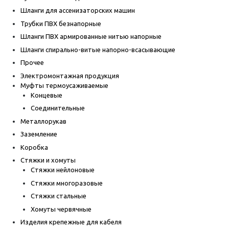
Шланги для ассенизаторских машин
Трубки ПВХ безнапорные
Шланги ПВХ армированные нитью напорные
Шланги спирально-витые напорно-всасывающие
Прочее
Электромонтажная продукция
Муфты термоусаживаемые
Концевые
Соединительные
Металлорукав
Заземление
Коробка
Стяжки и хомуты
Стяжки нейлоновые
Стяжки многоразовые
Стяжки стальные
Хомуты червячные
Изделия крепежные для кабеля