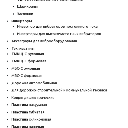
Шар-краны
Заслонки
Инверторы
Инвертор для вибраторов постоянного тока
Инверторы для высокочастотных вибраторов
Аксессуары для виброоборудования
Техпластины
ТМКЩ-С рулонная
ТМКЩ-С формовая
МБС-С рулонная
МБС-С формовая
Дорожка автомобильная
Для дорожно-строительной и коммунальной техники
Ковры диэлектрические
Пластина вакуумная
Пластина губчатая
Пластина силиконовая
Пластина пищевая