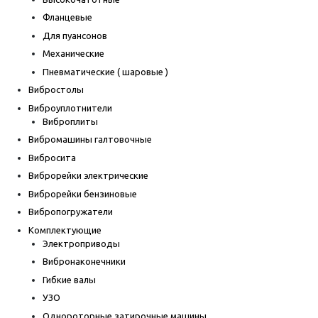
Фланцевые
Для пуансонов
Механические
Пневматические ( шаровые )
Вибростолы
Виброуплотнители
Виброплиты
Вибромашины галтовочные
Вибросита
Виброрейки электрические
Виброрейки бензиновые
Вибропогружатели
Комплектующие
Электроприводы
Вибронаконечники
Гибкие валы
УЗО
Однороторные затирочные машины