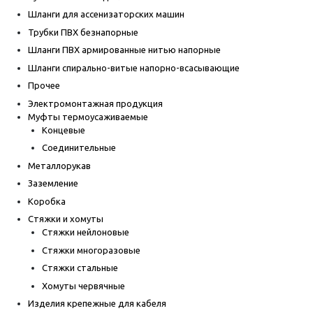
Шланги для ассенизаторских машин
Трубки ПВХ безнапорные
Шланги ПВХ армированные нитью напорные
Шланги спирально-витые напорно-всасывающие
Прочее
Электромонтажная продукция
Муфты термоусаживаемые
Концевые
Соединительные
Металлорукав
Заземление
Коробка
Стяжки и хомуты
Стяжки нейлоновые
Стяжки многоразовые
Стяжки стальные
Хомуты червячные
Изделия крепежные для кабеля