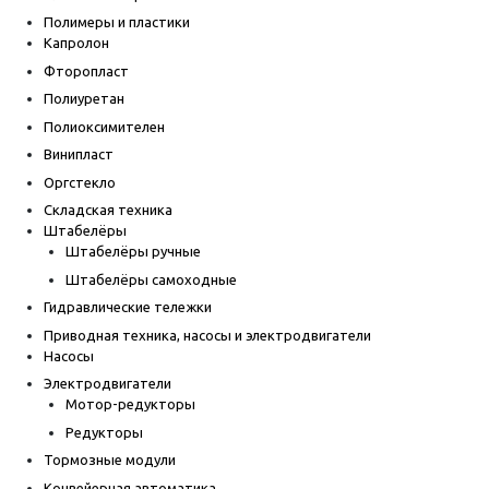
Полимеры и пластики
Капролон
Фторопласт
Полиуретан
Полиоксимителен
Винипласт
Оргстекло
Складская техника
Штабелёры
Штабелёры ручные
Штабелёры самоходные
Гидравлические тележки
Приводная техника, насосы и электродвигатели
Насосы
Электродвигатели
Мотор-редукторы
Редукторы
Тормозные модули
Конвейерная автоматика