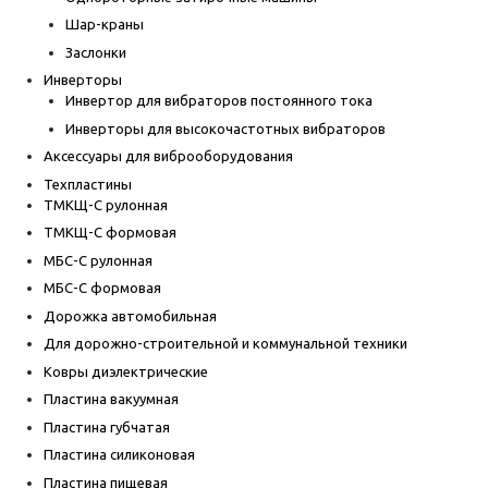
Шар-краны
Заслонки
Инверторы
Инвертор для вибраторов постоянного тока
Инверторы для высокочастотных вибраторов
Аксессуары для виброоборудования
Техпластины
ТМКЩ-С рулонная
ТМКЩ-С формовая
МБС-С рулонная
МБС-С формовая
Дорожка автомобильная
Для дорожно-строительной и коммунальной техники
Ковры диэлектрические
Пластина вакуумная
Пластина губчатая
Пластина силиконовая
Пластина пищевая