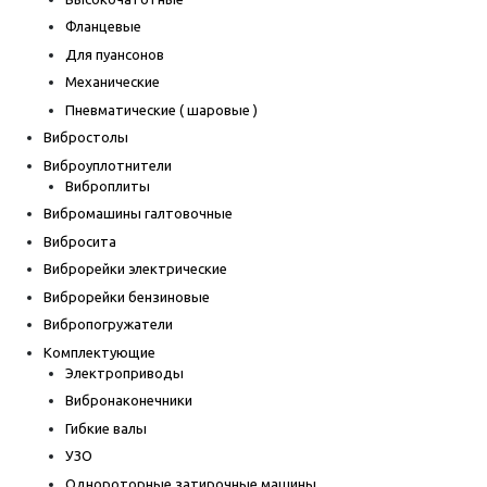
Фланцевые
Для пуансонов
Механические
Пневматические ( шаровые )
Вибростолы
Виброуплотнители
Виброплиты
Вибромашины галтовочные
Вибросита
Виброрейки электрические
Виброрейки бензиновые
Вибропогружатели
Комплектующие
Электроприводы
Вибронаконечники
Гибкие валы
УЗО
Однороторные затирочные машины