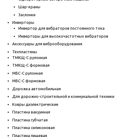
Шар-краны
Заслонки
Инверторы
Инвертор для вибраторов постоянного тока
Инверторы для высокочастотных вибраторов
Аксессуары для виброоборудования
Техпластины
ТМКЩ-С рулонная
ТМКЩ-С формовая
МБС-С рулонная
МБС-С формовая
Дорожка автомобильная
Для дорожно-строительной и коммунальной техники
Ковры диэлектрические
Пластина вакуумная
Пластина губчатая
Пластина силиконовая
Пластина пищевая