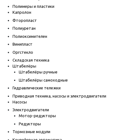
Полимеры и пластики
Капролон
Фторопласт
Полиуретан
Полиоксимителен
Винипласт
Оргстекло
Складская техника
Штабелёры
Штабелёры ручные
Штабелёры самоходные
Гидравлические тележки
Приводная техника, насосы и электродвигатели
Насосы
Электродвигатели
Мотор-редукторы
Редукторы
Тормозные модули
Конвейерная автоматика