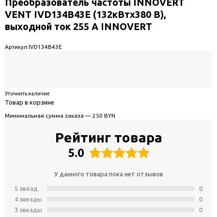
Преобразователь частоты INNOVERT
VENT IVD134B43E (132кВтx380 В),
выходной ток 255 А INNOVERT
Артикул:
IVD134B43E
Уточнить наличие
Товар в корзине
Минимальная сумма заказа — 250 BYN
Рейтинг товара
5.0
У данного товара пока нет отзывов
5 звёзд
0
4 звeзды
0
3 звeзды
0