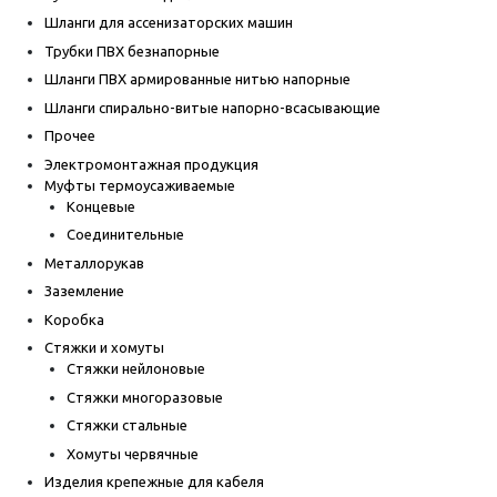
Шланги для ассенизаторских машин
Трубки ПВХ безнапорные
Шланги ПВХ армированные нитью напорные
Шланги спирально-витые напорно-всасывающие
Прочее
Электромонтажная продукция
Муфты термоусаживаемые
Концевые
Соединительные
Металлорукав
Заземление
Коробка
Стяжки и хомуты
Стяжки нейлоновые
Стяжки многоразовые
Стяжки стальные
Хомуты червячные
Изделия крепежные для кабеля