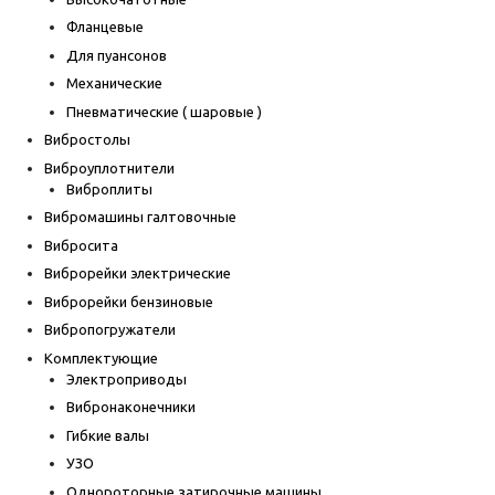
Фланцевые
Для пуансонов
Механические
Пневматические ( шаровые )
Вибростолы
Виброуплотнители
Виброплиты
Вибромашины галтовочные
Вибросита
Виброрейки электрические
Виброрейки бензиновые
Вибропогружатели
Комплектующие
Электроприводы
Вибронаконечники
Гибкие валы
УЗО
Однороторные затирочные машины