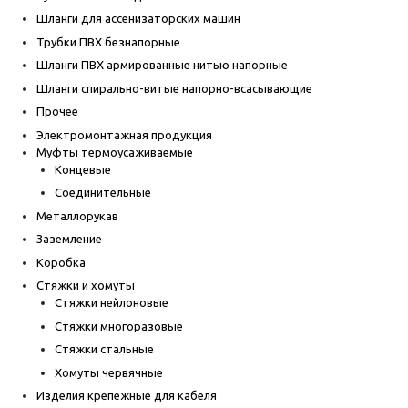
Шланги для ассенизаторских машин
Трубки ПВХ безнапорные
Шланги ПВХ армированные нитью напорные
Шланги спирально-витые напорно-всасывающие
Прочее
Электромонтажная продукция
Муфты термоусаживаемые
Концевые
Соединительные
Металлорукав
Заземление
Коробка
Стяжки и хомуты
Стяжки нейлоновые
Стяжки многоразовые
Стяжки стальные
Хомуты червячные
Изделия крепежные для кабеля