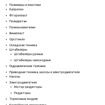
Полимеры и пластики
Капролон
Фторопласт
Полиуретан
Полиоксимителен
Винипласт
Оргстекло
Складская техника
Штабелёры
Штабелёры ручные
Штабелёры самоходные
Гидравлические тележки
Приводная техника, насосы и электродвигатели
Насосы
Электродвигатели
Мотор-редукторы
Редукторы
Тормозные модули
Конвейерная автоматика