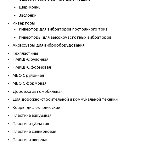
Шар-краны
Заслонки
Инверторы
Инвертор для вибраторов постоянного тока
Инверторы для высокочастотных вибраторов
Аксессуары для виброоборудования
Техпластины
ТМКЩ-С рулонная
ТМКЩ-С формовая
МБС-С рулонная
МБС-С формовая
Дорожка автомобильная
Для дорожно-строительной и коммунальной техники
Ковры диэлектрические
Пластина вакуумная
Пластина губчатая
Пластина силиконовая
Пластина пищевая