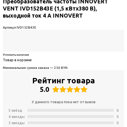
Преобразователь частоты INNOVERT
VENT IVD152B43E (1,5 кВтx380 В),
выходной ток 4 А INNOVERT
Артикул:
IVD152B43E
Уточнить наличие
Товар в корзине
Минимальная сумма заказа — 250 BYN
Рейтинг товара
5.0
У данного товара пока нет отзывов
5 звёзд
0
4 звeзды
0
3 звeзды
0