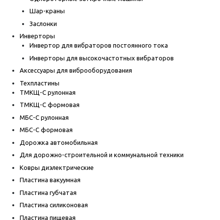
Шар-краны
Заслонки
Инверторы
Инвертор для вибраторов постоянного тока
Инверторы для высокочастотных вибраторов
Аксессуары для виброоборудования
Техпластины
ТМКЩ-С рулонная
ТМКЩ-С формовая
МБС-С рулонная
МБС-С формовая
Дорожка автомобильная
Для дорожно-строительной и коммунальной техники
Ковры диэлектрические
Пластина вакуумная
Пластина губчатая
Пластина силиконовая
Пластина пищевая