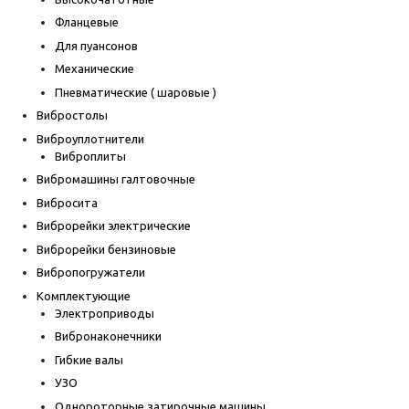
Фланцевые
Для пуансонов
Механические
Пневматические ( шаровые )
Вибростолы
Виброуплотнители
Виброплиты
Вибромашины галтовочные
Вибросита
Виброрейки электрические
Виброрейки бензиновые
Вибропогружатели
Комплектующие
Электроприводы
Вибронаконечники
Гибкие валы
УЗО
Однороторные затирочные машины