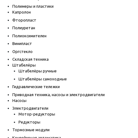
Полимеры и пластики
Капролон
Фторопласт
Полиуретан
Полиоксимителен
Винипласт
Оргстекло
Складская техника
Штабелёры
Штабелёры ручные
Штабелёры самоходные
Гидравлические тележки
Приводная техника, насосы и электродвигатели
Насосы
Электродвигатели
Мотор-редукторы
Редукторы
Тормозные модули
Конвейерная автоматика