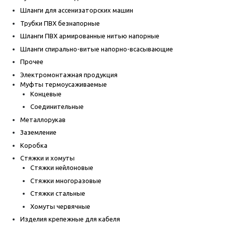
Шланги для ассенизаторских машин
Трубки ПВХ безнапорные
Шланги ПВХ армированные нитью напорные
Шланги спирально-витые напорно-всасывающие
Прочее
Электромонтажная продукция
Муфты термоусаживаемые
Концевые
Соединительные
Металлорукав
Заземление
Коробка
Стяжки и хомуты
Стяжки нейлоновые
Стяжки многоразовые
Стяжки стальные
Хомуты червячные
Изделия крепежные для кабеля