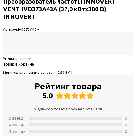
Преобразователь частоты INNOVERT
VENT IVD373A43A (37,0 кВтx380 В)
INNOVERT
Артикул:
IVD373A43A
Уточнить наличие
Товар в корзине
Минимальная сумма заказа — 250 BYN
Рейтинг товара
5.0
У данного товара пока нет отзывов
5 звёзд
0
4 звeзды
0
3 звeзды
0