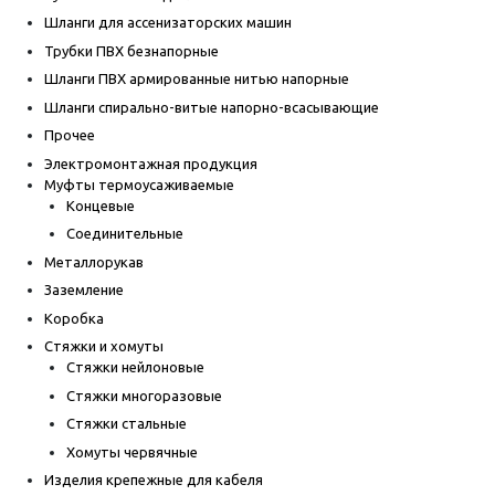
Шланги для ассенизаторских машин
Трубки ПВХ безнапорные
Шланги ПВХ армированные нитью напорные
Шланги спирально-витые напорно-всасывающие
Прочее
Электромонтажная продукция
Муфты термоусаживаемые
Концевые
Соединительные
Металлорукав
Заземление
Коробка
Стяжки и хомуты
Стяжки нейлоновые
Стяжки многоразовые
Стяжки стальные
Хомуты червячные
Изделия крепежные для кабеля