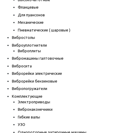
Фланцевые
Для пуансонов
Механические
Пневматические ( шаровые )
Вибростолы
Виброуплотнители
Виброплиты
Вибромашины галтовочные
Вибросита
Виброрейки электрические
Виброрейки бензиновые
Вибропогружатели
Комплектующие
Электроприводы
Вибронаконечники
Гибкие валы
УЗО
Однороторные затирочные машины