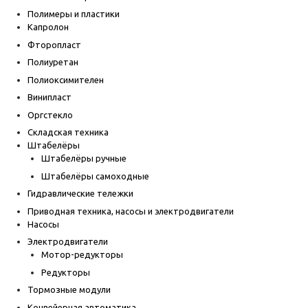
Полимеры и пластики
Капролон
Фторопласт
Полиуретан
Полиоксимителен
Винипласт
Оргстекло
Складская техника
Штабелёры
Штабелёры ручные
Штабелёры самоходные
Гидравлические тележки
Приводная техника, насосы и электродвигатели
Насосы
Электродвигатели
Мотор-редукторы
Редукторы
Тормозные модули
Конвейерная автоматика