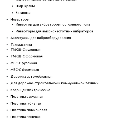
Шар-краны
Заслонки
Инверторы
Инвертор для вибраторов постоянного тока
Инверторы для высокочастотных вибраторов
Аксессуары для виброоборудования
Техпластины
ТМКЩ-С рулонная
ТМКЩ-С формовая
МБС-С рулонная
МБС-С формовая
Дорожка автомобильная
Для дорожно-строительной и коммунальной техники
Ковры диэлектрические
Пластина вакуумная
Пластина губчатая
Пластина силиконовая
Пластина пищевая