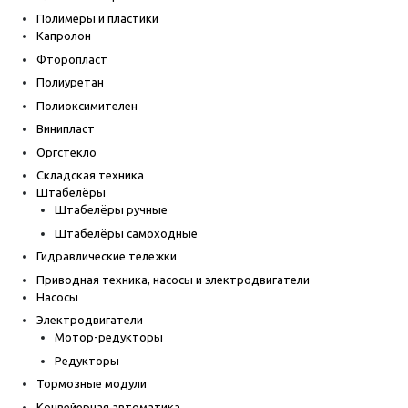
Полимеры и пластики
Капролон
Фторопласт
Полиуретан
Полиоксимителен
Винипласт
Оргстекло
Складская техника
Штабелёры
Штабелёры ручные
Штабелёры самоходные
Гидравлические тележки
Приводная техника, насосы и электродвигатели
Насосы
Электродвигатели
Мотор-редукторы
Редукторы
Тормозные модули
Конвейерная автоматика