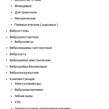
Фланцевые
Для пуансонов
Механические
Пневматические ( шаровые )
Вибростолы
Виброуплотнители
Виброплиты
Вибромашины галтовочные
Вибросита
Виброрейки электрические
Виброрейки бензиновые
Вибропогружатели
Комплектующие
Электроприводы
Вибронаконечники
Гибкие валы
УЗО
Однороторные затирочные машины