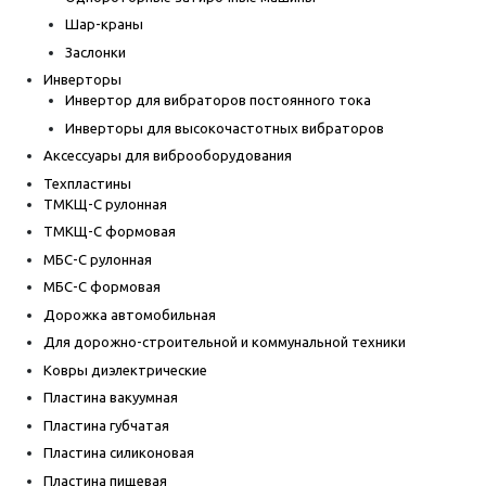
Шар-краны
Заслонки
Инверторы
Инвертор для вибраторов постоянного тока
Инверторы для высокочастотных вибраторов
Аксессуары для виброоборудования
Техпластины
ТМКЩ-С рулонная
ТМКЩ-С формовая
МБС-С рулонная
МБС-С формовая
Дорожка автомобильная
Для дорожно-строительной и коммунальной техники
Ковры диэлектрические
Пластина вакуумная
Пластина губчатая
Пластина силиконовая
Пластина пищевая