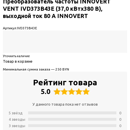
Преобразователь частоты INNOVERT
VENT IVD373B43E (37,0 кВтx380 В),
выходной ток 80 А INNOVERT
Артикул:
IVD373B43E
Уточнить наличие
Товар в корзине
Минимальная сумма заказа — 250 BYN
Рейтинг товара
5.0
У данного товара пока нет отзывов
5 звёзд
0
4 звeзды
0
3 звeзды
0