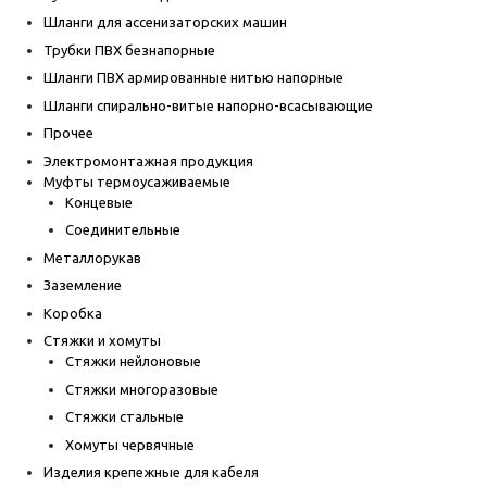
Шланги для ассенизаторских машин
Трубки ПВХ безнапорные
Шланги ПВХ армированные нитью напорные
Шланги спирально-витые напорно-всасывающие
Прочее
Электромонтажная продукция
Муфты термоусаживаемые
Концевые
Соединительные
Металлорукав
Заземление
Коробка
Стяжки и хомуты
Стяжки нейлоновые
Стяжки многоразовые
Стяжки стальные
Хомуты червячные
Изделия крепежные для кабеля