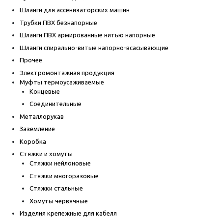
Шланги для ассенизаторских машин
Трубки ПВХ безнапорные
Шланги ПВХ армированные нитью напорные
Шланги спирально-витые напорно-всасывающие
Прочее
Электромонтажная продукция
Муфты термоусаживаемые
Концевые
Соединительные
Металлорукав
Заземление
Коробка
Стяжки и хомуты
Стяжки нейлоновые
Стяжки многоразовые
Стяжки стальные
Хомуты червячные
Изделия крепежные для кабеля