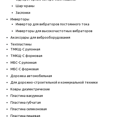
Шар-краны
Заслонки
Инверторы
Инвертор для вибраторов постоянного тока
Инверторы для высокочастотных вибраторов
Аксессуары для виброоборудования
Техпластины
ТМКЩ-С рулонная
ТМКЩ-С формовая
МБС-С рулонная
МБС-С формовая
Дорожка автомобильная
Для дорожно-строительной и коммунальной техники
Ковры диэлектрические
Пластина вакуумная
Пластина губчатая
Пластина силиконовая
Пластина пищевая