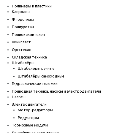
Полимеры и пластики
Капролон
Фторопласт
Полиуретан
Полиоксимителен
Винипласт
Оргстекло
Складская техника
Штабелёры
Штабелёры ручные
Штабелёры самоходные
Гидравлические тележки
Приводная техника, насосы и электродвигатели
Насосы
Электродвигатели
Мотор-редукторы
Редукторы
Тормозные модули
Конвейерная автоматика