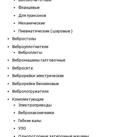
Фланцевые
Для пуансонов
Механические
Пневматические ( шаровые )
Вибростолы
Виброуплотнители
Виброплиты
Вибромашины галтовочные
Вибросита
Виброрейки электрические
Виброрейки бензиновые
Вибропогружатели
Комплектующие
Электроприводы
Вибронаконечники
Гибкие валы
УЗО
Однороторные затирочные машины