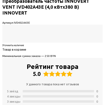
Преобразователь частоты INNOVERT
VENT IVD402A43E (4,0 кВтx380 В)
INNOVERT
Артикул:
IVD402A43E
Уточнить наличие
Товар в корзине
Минимальная сумма заказа — 250 BYN
Рейтинг товара
5.0
У данного товара пока нет отзывов
5 звёзд
0
4 звeзды
0
3 звeзды
0