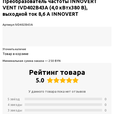
Преобразователь частоты INNOVERT
VENT IVD402B43A (4,0 кВтx380 В),
выходной ток 8,6 А INNOVERT
Артикул:
IVD402B43A
Уточнить наличие
Товар в корзине
Минимальная сумма заказа — 250 BYN
Рейтинг товара
5.0
У данного товара пока нет отзывов
5 звёзд
0
4 звeзды
0
3 звeзды
0