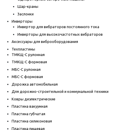
Шар-краны
Заслонки
Инверторы
Инвертор для вибраторов постоянного тока
Инверторы для высокочастотных вибраторов
Аксессуары для виброоборудования
Техпластины
ТМКЩ-С рулонная
ТМКЩ-С формовая
МБС-С рулонная
МБС-С формовая
Дорожка автомобильная
Для дорожно-строительной и коммунальной техники
Ковры диэлектрические
Пластина вакуумная
Пластина губчатая
Пластина силиконовая
Пластина пищевая