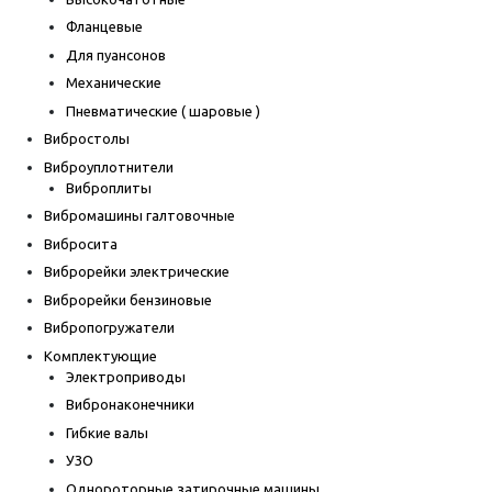
Фланцевые
Для пуансонов
Механические
Пневматические ( шаровые )
Вибростолы
Виброуплотнители
Виброплиты
Вибромашины галтовочные
Вибросита
Виброрейки электрические
Виброрейки бензиновые
Вибропогружатели
Комплектующие
Электроприводы
Вибронаконечники
Гибкие валы
УЗО
Однороторные затирочные машины