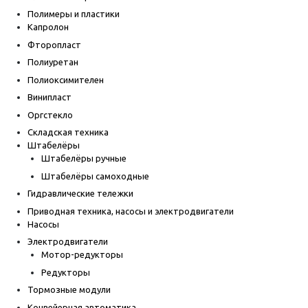
Полимеры и пластики
Капролон
Фторопласт
Полиуретан
Полиоксимителен
Винипласт
Оргстекло
Складская техника
Штабелёры
Штабелёры ручные
Штабелёры самоходные
Гидравлические тележки
Приводная техника, насосы и электродвигатели
Насосы
Электродвигатели
Мотор-редукторы
Редукторы
Тормозные модули
Конвейерная автоматика