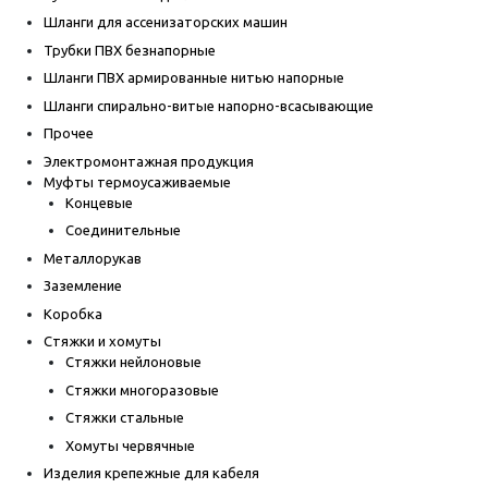
Шланги для ассенизаторских машин
Трубки ПВХ безнапорные
Шланги ПВХ армированные нитью напорные
Шланги спирально-витые напорно-всасывающие
Прочее
Электромонтажная продукция
Муфты термоусаживаемые
Концевые
Соединительные
Металлорукав
Заземление
Коробка
Стяжки и хомуты
Стяжки нейлоновые
Стяжки многоразовые
Стяжки стальные
Хомуты червячные
Изделия крепежные для кабеля