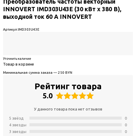
Преобразователь частоты векторный
INNOVERT IMD303U43E (30 кВт x 380 В),
выходной ток 60 А INNOVERT
Артикул:
IMD303U43E
Уточнить наличие
Товар в корзине
Минимальная сумма заказа — 250 BYN
Рейтинг товара
5.0
У данного товара пока нет отзывов
5 звёзд
0
4 звeзды
0
3 звeзды
0