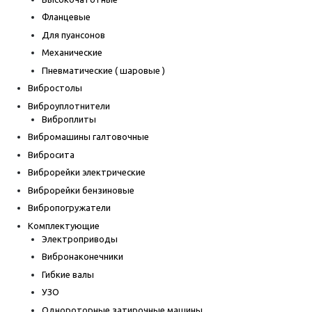
Фланцевые
Для пуансонов
Механические
Пневматические ( шаровые )
Вибростолы
Виброуплотнители
Виброплиты
Вибромашины галтовочные
Вибросита
Виброрейки электрические
Виброрейки бензиновые
Вибропогружатели
Комплектующие
Электроприводы
Вибронаконечники
Гибкие валы
УЗО
Однороторные затирочные машины