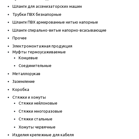
Шланги для ассенизаторских машин
Трубки ПВХ безнапорные
Шланги ПВХ армированные нитью напорные
Шланги спирально-витые напорно-всасывающие
Прочее
Электромонтажная продукция
Муфты термоусаживаемые
Концевые
Соединительные
Металлорукав
Заземление
Коробка
Стяжки и хомуты
Стяжки нейлоновые
Стяжки многоразовые
Стяжки стальные
Хомуты червячные
Изделия крепежные для кабеля