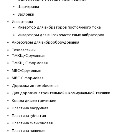
Шар-краны
Заслонки
Инверторы
Инвертор для вибраторов постоянного тока
Инверторы для высокочастотных вибраторов
Аксессуары для виброоборудования
Техпластины
ТМКЩ-С рулонная
ТМКЩ-С формовая
МБС-С рулонная
МБС-С формовая
Дорожка автомобильная
Для дорожно-строительной и коммунальной техники
Ковры диэлектрические
Пластина вакуумная
Пластина губчатая
Пластина силиконовая
Пластина пищевая