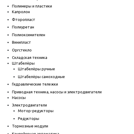
Полимеры и пластики
Капролон
Фторопласт
Полиуретан
Полиоксимителен
Винипласт
Оргстекло
Складская техника
Штабелёры
Штабелёры ручные
Штабелёры самоходные
Гидравлические тележки
Приводная техника, насосы и электродвигатели
Насосы
Электродвигатели
Мотор-редукторы
Редукторы
Тормозные модули
Конвейерная автоматика