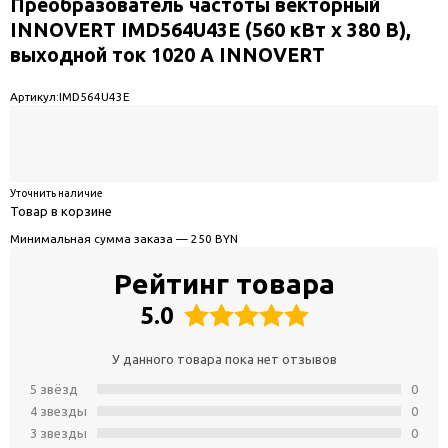
Преобразователь частоты векторный
INNOVERT IMD564U43E (560 кВт x 380 В),
выходной ток 1020 А INNOVERT
Артикул:
IMD564U43E
Уточнить наличие
Товар в корзине
Минимальная сумма заказа — 250 BYN
Рейтинг товара
5.0
У данного товара пока нет отзывов
5 звёзд
0
4 звeзды
0
3 звeзды
0