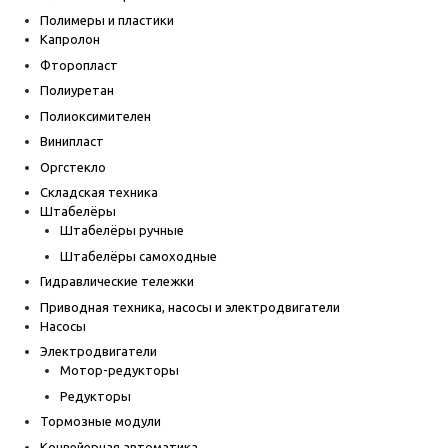
Полимеры и пластики
Капролон
Фторопласт
Полиуретан
Полиоксимителен
Винипласт
Оргстекло
Складская техника
Штабелёры
Штабелёры ручные
Штабелёры самоходные
Гидравлические тележки
Приводная техника, насосы и электродвигатели
Насосы
Электродвигатели
Мотор-редукторы
Редукторы
Тормозные модули
Конвейерная автоматика