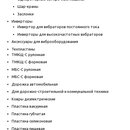
Шар-краны
Заслонки
Инверторы
Инвертор для вибраторов постоянного тока
Инверторы для высокочастотных вибраторов
Аксессуары для виброоборудования
Техпластины
ТМКЩ-С рулонная
ТМКЩ-С формовая
МБС-С рулонная
МБС-С формовая
Дорожка автомобильная
Для дорожно-строительной и коммунальной техники
Ковры диэлектрические
Пластина вакуумная
Пластина губчатая
Пластина силиконовая
Пластина пищевая