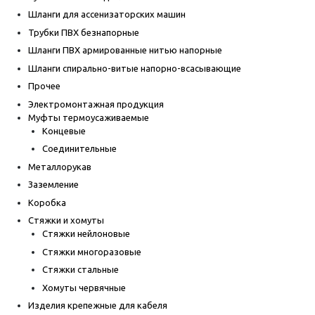
Шланги для ассенизаторских машин
Трубки ПВХ безнапорные
Шланги ПВХ армированные нитью напорные
Шланги спирально-витые напорно-всасывающие
Прочее
Электромонтажная продукция
Муфты термоусаживаемые
Концевые
Соединительные
Металлорукав
Заземление
Коробка
Стяжки и хомуты
Стяжки нейлоновые
Стяжки многоразовые
Стяжки стальные
Хомуты червячные
Изделия крепежные для кабеля