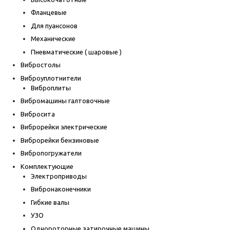
Фланцевые
Для пуансонов
Механические
Пневматические ( шаровые )
Вибростолы
Виброуплотнители
Виброплиты
Вибромашины галтовочные
Вибросита
Виброрейки электрические
Виброрейки бензиновые
Вибропогружатели
Комплектующие
Электроприводы
Вибронаконечники
Гибкие валы
УЗО
Однороторные затирочные машины