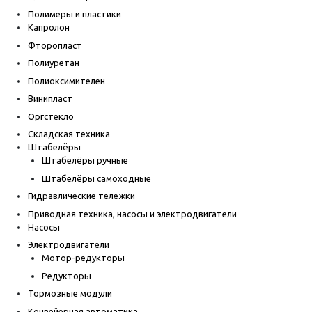
Полимеры и пластики
Капролон
Фторопласт
Полиуретан
Полиоксимителен
Винипласт
Оргстекло
Складская техника
Штабелёры
Штабелёры ручные
Штабелёры самоходные
Гидравлические тележки
Приводная техника, насосы и электродвигатели
Насосы
Электродвигатели
Мотор-редукторы
Редукторы
Тормозные модули
Конвейерная автоматика