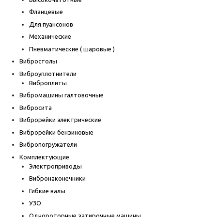
Фланцевые
Для пуансонов
Механические
Пневматические ( шаровые )
Вибростолы
Виброуплотнители
Виброплиты
Вибромашины галтовочные
Вибросита
Виброрейки электрические
Виброрейки бензиновые
Вибропогружатели
Комплектующие
Электроприводы
Вибронаконечники
Гибкие валы
УЗО
Однороторные затирочные машины