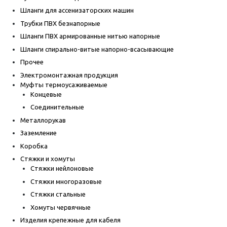
Шланги для ассенизаторских машин
Трубки ПВХ безнапорные
Шланги ПВХ армированные нитью напорные
Шланги спирально-витые напорно-всасывающие
Прочее
Электромонтажная продукция
Муфты термоусаживаемые
Концевые
Соединительные
Металлорукав
Заземление
Коробка
Стяжки и хомуты
Стяжки нейлоновые
Стяжки многоразовые
Стяжки стальные
Хомуты червячные
Изделия крепежные для кабеля