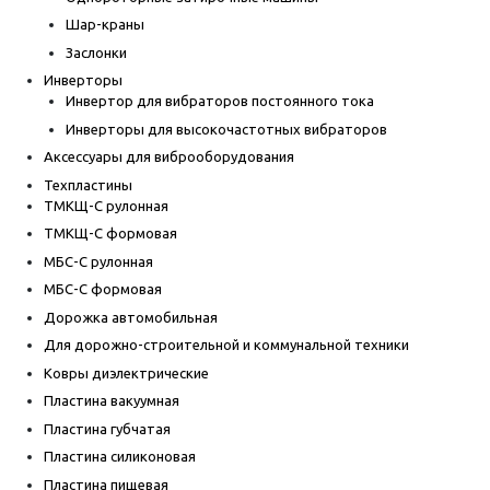
Шар-краны
Заслонки
Инверторы
Инвертор для вибраторов постоянного тока
Инверторы для высокочастотных вибраторов
Аксессуары для виброоборудования
Техпластины
ТМКЩ-С рулонная
ТМКЩ-С формовая
МБС-С рулонная
МБС-С формовая
Дорожка автомобильная
Для дорожно-строительной и коммунальной техники
Ковры диэлектрические
Пластина вакуумная
Пластина губчатая
Пластина силиконовая
Пластина пищевая