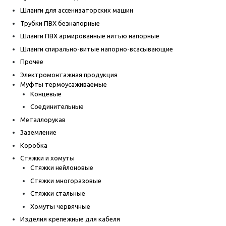
Шланги для ассенизаторских машин
Трубки ПВХ безнапорные
Шланги ПВХ армированные нитью напорные
Шланги спирально-витые напорно-всасывающие
Прочее
Электромонтажная продукция
Муфты термоусаживаемые
Концевые
Соединительные
Металлорукав
Заземление
Коробка
Стяжки и хомуты
Стяжки нейлоновые
Стяжки многоразовые
Стяжки стальные
Хомуты червячные
Изделия крепежные для кабеля