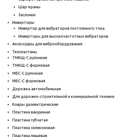
Шар-краны
Заслонки
Инверторы
Инвертор для вибраторов постоянного тока
Инверторы для высокочастотных вибраторов
Аксессуары для виброоборудования
Техпластины
ТМКЩ-С рулонная
ТМКЩ-С формовая
МБС-С рулонная
МБС-С формовая
Дорожка автомобильная
Для дорожно-строительной и коммунальной техники
Ковры диэлектрические
Пластина вакуумная
Пластина губчатая
Пластина силиконовая
Пластина пищевая