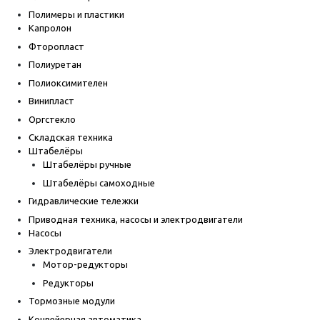
Полимеры и пластики
Капролон
Фторопласт
Полиуретан
Полиоксимителен
Винипласт
Оргстекло
Складская техника
Штабелёры
Штабелёры ручные
Штабелёры самоходные
Гидравлические тележки
Приводная техника, насосы и электродвигатели
Насосы
Электродвигатели
Мотор-редукторы
Редукторы
Тормозные модули
Конвейерная автоматика