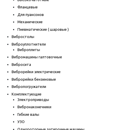
Фланцевые
Для пуансонов
Механические
Пневматические ( шаровые )
Вибростолы
Виброуплотнители
Виброплиты
Вибромашины галтовочные
Вибросита
Виброрейки электрические
Виброрейки бензиновые
Вибропогружатели
Комплектующие
Электроприводы
Вибронаконечники
Гибкие валы
УЗО
Однороторные затирочные машины