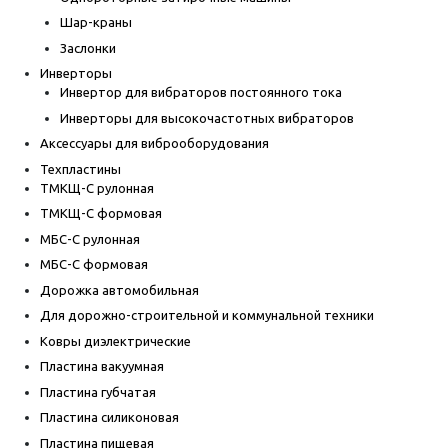
Шар-краны
Заслонки
Инверторы
Инвертор для вибраторов постоянного тока
Инверторы для высокочастотных вибраторов
Аксессуары для виброоборудования
Техпластины
ТМКЩ-С рулонная
ТМКЩ-С формовая
МБС-С рулонная
МБС-С формовая
Дорожка автомобильная
Для дорожно-строительной и коммунальной техники
Ковры диэлектрические
Пластина вакуумная
Пластина губчатая
Пластина силиконовая
Пластина пищевая