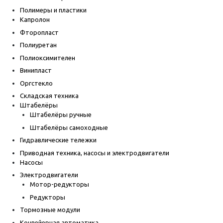
Полимеры и пластики
Капролон
Фторопласт
Полиуретан
Полиоксимителен
Винипласт
Оргстекло
Складская техника
Штабелёры
Штабелёры ручные
Штабелёры самоходные
Гидравлические тележки
Приводная техника, насосы и электродвигатели
Насосы
Электродвигатели
Мотор-редукторы
Редукторы
Тормозные модули
Конвейерная автоматика