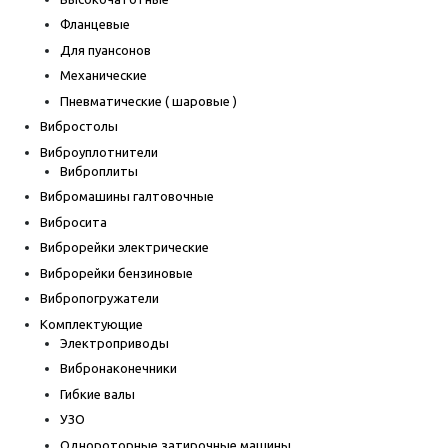
Фланцевые
Для пуансонов
Механические
Пневматические ( шаровые )
Вибростолы
Виброуплотнители
Виброплиты
Вибромашины галтовочные
Вибросита
Виброрейки электрические
Виброрейки бензиновые
Вибропогружатели
Комплектующие
Электроприводы
Вибронаконечники
Гибкие валы
УЗО
Однороторные затирочные машины