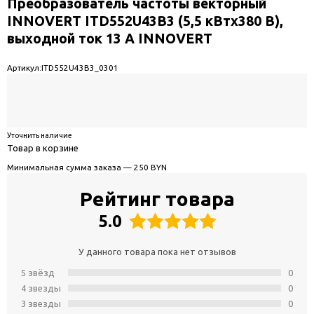
Преобразователь частоты векторный
INNOVERT ITD552U43B3 (5,5 кВтx380 В),
выходной ток 13 А INNOVERT
Артикул:
ITD552U43B3_0301
Уточнить наличие
Товар в корзине
Минимальная сумма заказа — 250 BYN
Рейтинг товара
5.0
У данного товара пока нет отзывов
5 звёзд
0
4 звeзды
0
3 звeзды
0