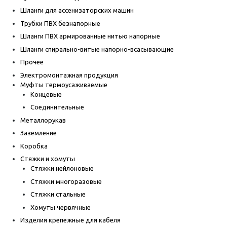
Шланги для ассенизаторских машин
Трубки ПВХ безнапорные
Шланги ПВХ армированные нитью напорные
Шланги спирально-витые напорно-всасывающие
Прочее
Электромонтажная продукция
Муфты термоусаживаемые
Концевые
Соединительные
Металлорукав
Заземление
Коробка
Стяжки и хомуты
Стяжки нейлоновые
Стяжки многоразовые
Стяжки стальные
Хомуты червячные
Изделия крепежные для кабеля