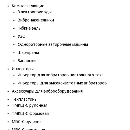
Комплектующие
Электроприводы
Вибронаконечники
Гибкие валы
УЗО
Однороторные затирочные машины
Шар-краны
Заслонки
Инверторы
Инвертор для вибраторов постоянного тока
Инверторы для высокочастотных вибраторов
Аксессуары для виброоборудования
Техпластины
ТМКЩ-С рулонная
ТМКЩ-С формовая
МБС-С рулонная
МБС-С формовая