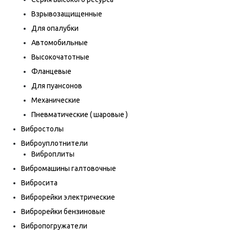
Взрывозащищенные
Для опалубки
Автомобильные
Высокочатотные
Фланцевые
Для пуансонов
Механические
Пневматические ( шаровые )
Вибростолы
Виброуплотнители
Виброплиты
Вибромашины галтовочные
Вибросита
Виброрейки электрические
Виброрейки бензиновые
Вибропогружатели