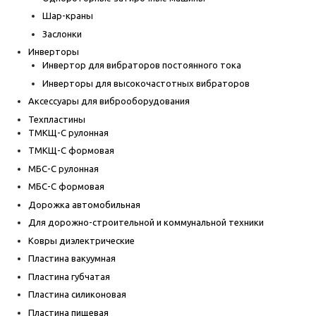
Шар-краны
Заслонки
Инверторы
Инвертор для вибраторов постоянного тока
Инверторы для высокочастотных вибраторов
Аксессуары для виброоборудования
Техпластины
ТМКЩ-С рулонная
ТМКЩ-С формовая
МБС-С рулонная
МБС-С формовая
Дорожка автомобильная
Для дорожно-строительной и коммунальной техники
Ковры диэлектрические
Пластина вакуумная
Пластина губчатая
Пластина силиконовая
Пластина пищевая