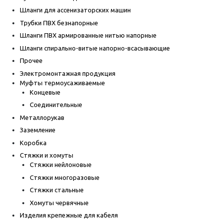
Шланги для ассенизаторских машин
Трубки ПВХ безнапорные
Шланги ПВХ армированные нитью напорные
Шланги спирально-витые напорно-всасывающие
Прочее
Электромонтажная продукция
Муфты термоусаживаемые
Концевые
Соединительные
Металлорукав
Заземление
Коробка
Стяжки и хомуты
Стяжки нейлоновые
Стяжки многоразовые
Стяжки стальные
Хомуты червячные
Изделия крепежные для кабеля