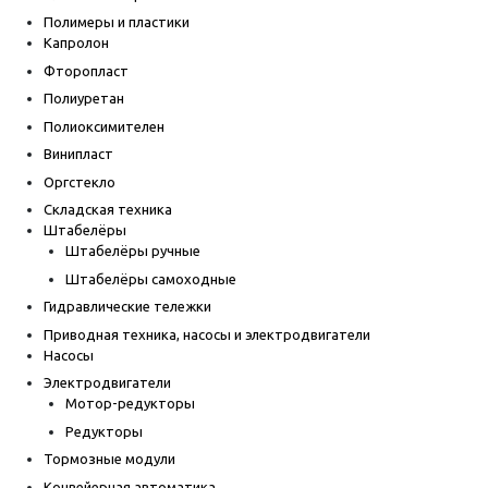
Полимеры и пластики
Капролон
Фторопласт
Полиуретан
Полиоксимителен
Винипласт
Оргстекло
Складская техника
Штабелёры
Штабелёры ручные
Штабелёры самоходные
Гидравлические тележки
Приводная техника, насосы и электродвигатели
Насосы
Электродвигатели
Мотор-редукторы
Редукторы
Тормозные модули
Конвейерная автоматика