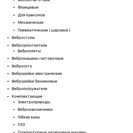
Фланцевые
Для пуансонов
Механические
Пневматические ( шаровые )
Вибростолы
Виброуплотнители
Виброплиты
Вибромашины галтовочные
Вибросита
Виброрейки электрические
Виброрейки бензиновые
Вибропогружатели
Комплектующие
Электроприводы
Вибронаконечники
Гибкие валы
УЗО
Однороторные затирочные машины