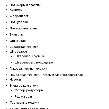
Полимеры и пластики
Капролон
Фторопласт
Полиуретан
Полиоксимителен
Винипласт
Оргстекло
Складская техника
Штабелёры
Штабелёры ручные
Штабелёры самоходные
Гидравлические тележки
Приводная техника, насосы и электродвигатели
Насосы
Электродвигатели
Мотор-редукторы
Редукторы
Тормозные модули
Конвейерная автоматика