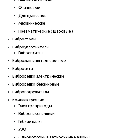
Фланцевые
Для пуансонов
Механические
Пневматические ( шаровые )
Вибростолы
Виброуплотнители
Виброплиты
Вибромашины галтовочные
Вибросита
Виброрейки электрические
Виброрейки бензиновые
Вибропогружатели
Комплектующие
Электроприводы
Вибронаконечники
Гибкие валы
УЗО
Однороторные затирочные машины