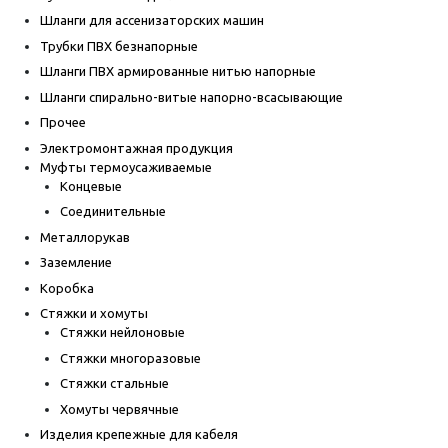
Шланги для ассенизаторских машин
Трубки ПВХ безнапорные
Шланги ПВХ армированные нитью напорные
Шланги спирально-витые напорно-всасывающие
Прочее
Электромонтажная продукция
Муфты термоусаживаемые
Концевые
Соединительные
Металлорукав
Заземление
Коробка
Стяжки и хомуты
Стяжки нейлоновые
Стяжки многоразовые
Стяжки стальные
Хомуты червячные
Изделия крепежные для кабеля