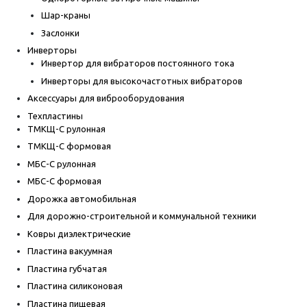
Шар-краны
Заслонки
Инверторы
Инвертор для вибраторов постоянного тока
Инверторы для высокочастотных вибраторов
Аксессуары для виброоборудования
Техпластины
ТМКЩ-С рулонная
ТМКЩ-С формовая
МБС-С рулонная
МБС-С формовая
Дорожка автомобильная
Для дорожно-строительной и коммунальной техники
Ковры диэлектрические
Пластина вакуумная
Пластина губчатая
Пластина силиконовая
Пластина пищевая