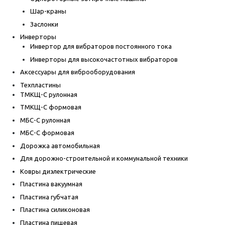
Шар-краны
Заслонки
Инверторы
Инвертор для вибраторов постоянного тока
Инверторы для высокочастотных вибраторов
Аксессуары для виброоборудования
Техпластины
ТМКЩ-С рулонная
ТМКЩ-С формовая
МБС-С рулонная
МБС-С формовая
Дорожка автомобильная
Для дорожно-строительной и коммунальной техники
Ковры диэлектрические
Пластина вакуумная
Пластина губчатая
Пластина силиконовая
Пластина пищевая