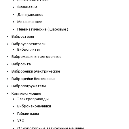
Фланцевые
Для пуансонов
Механические
Пневматические ( шаровые )
Вибростолы
Виброуплотнители
Виброплиты
Вибромашины галтовочные
Вибросита
Виброрейки электрические
Виброрейки бензиновые
Вибропогружатели
Комплектующие
Электроприводы
Вибронаконечники
Гибкие валы
УЗО
Однороторные затирочные машины