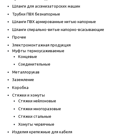
Шланги для ассенизаторских машин
Трубки ПВХ безнапорные
Шланги ПВХ армированные нитью напорные
Шланги спирально-витые напорно-всасывающие
Прочее
Электромонтажная продукция
Муфты термоусаживаемые
Концевые
Соединительные
Металлорукав
Заземление
Коробка
Стяжки и хомуты
Стяжки нейлоновые
Стяжки многоразовые
Стяжки стальные
Хомуты червячные
Изделия крепежные для кабеля