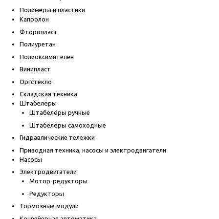
Полимеры и пластики
Капролон
Фторопласт
Полиуретан
Полиоксимителен
Винипласт
Оргстекло
Складская техника
Штабелёры
Штабелёры ручные
Штабелёры самоходные
Гидравлические тележки
Приводная техника, насосы и электродвигатели
Насосы
Электродвигатели
Мотор-редукторы
Редукторы
Тормозные модули
Конвейерная автоматика