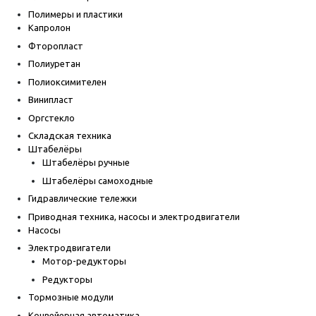
Полимеры и пластики
Капролон
Фторопласт
Полиуретан
Полиоксимителен
Винипласт
Оргстекло
Складская техника
Штабелёры
Штабелёры ручные
Штабелёры самоходные
Гидравлические тележки
Приводная техника, насосы и электродвигатели
Насосы
Электродвигатели
Мотор-редукторы
Редукторы
Тормозные модули
Конвейерная автоматика