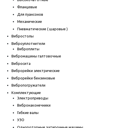
Фланцевые
Для пуансонов
Механические
Пневматические ( шаровые )
Вибростолы
Виброуплотнители
Виброплиты
Вибромашины галтовочные
Вибросита
Виброрейки электрические
Виброрейки бензиновые
Вибропогружатели
Комплектующие
Электроприводы
Вибронаконечники
Гибкие валы
УЗО
Однороторные затирочные машины