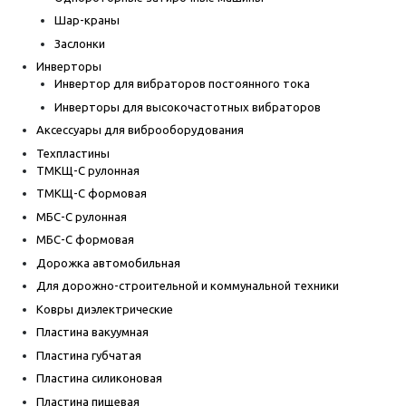
Шар-краны
Заслонки
Инверторы
Инвертор для вибраторов постоянного тока
Инверторы для высокочастотных вибраторов
Аксессуары для виброоборудования
Техпластины
ТМКЩ-С рулонная
ТМКЩ-С формовая
МБС-С рулонная
МБС-С формовая
Дорожка автомобильная
Для дорожно-строительной и коммунальной техники
Ковры диэлектрические
Пластина вакуумная
Пластина губчатая
Пластина силиконовая
Пластина пищевая