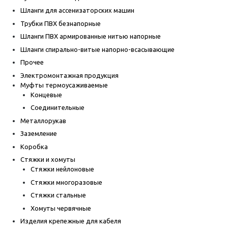
Шланги для ассенизаторских машин
Трубки ПВХ безнапорные
Шланги ПВХ армированные нитью напорные
Шланги спирально-витые напорно-всасывающие
Прочее
Электромонтажная продукция
Муфты термоусаживаемые
Концевые
Соединительные
Металлорукав
Заземление
Коробка
Стяжки и хомуты
Стяжки нейлоновые
Стяжки многоразовые
Стяжки стальные
Хомуты червячные
Изделия крепежные для кабеля