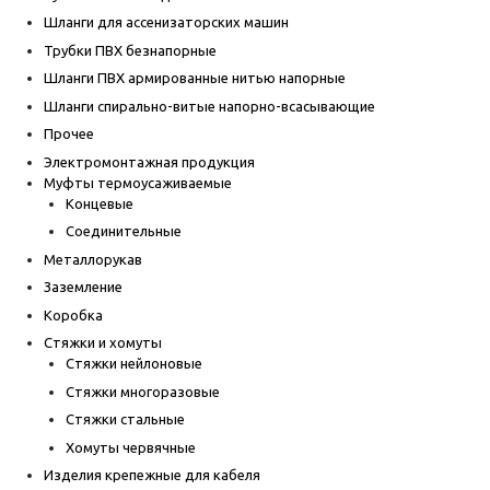
Шланги для ассенизаторских машин
Трубки ПВХ безнапорные
Шланги ПВХ армированные нитью напорные
Шланги спирально-витые напорно-всасывающие
Прочее
Электромонтажная продукция
Муфты термоусаживаемые
Концевые
Соединительные
Металлорукав
Заземление
Коробка
Стяжки и хомуты
Стяжки нейлоновые
Стяжки многоразовые
Стяжки стальные
Хомуты червячные
Изделия крепежные для кабеля