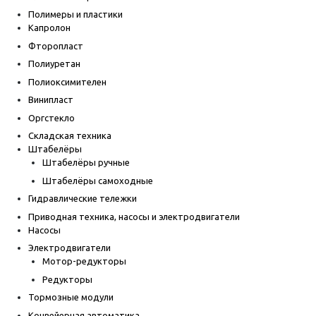
Полимеры и пластики
Капролон
Фторопласт
Полиуретан
Полиоксимителен
Винипласт
Оргстекло
Складская техника
Штабелёры
Штабелёры ручные
Штабелёры самоходные
Гидравлические тележки
Приводная техника, насосы и электродвигатели
Насосы
Электродвигатели
Мотор-редукторы
Редукторы
Тормозные модули
Конвейерная автоматика