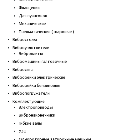
Фланцевые
Для пуансонов
Механические
Пневматические ( шаровые )
Вибростолы
Виброуплотнители
Виброплиты
Вибромашины галтовочные
Вибросита
Виброрейки электрические
Виброрейки бензиновые
Вибропогружатели
Комплектующие
Электроприводы
Вибронаконечники
Гибкие валы
УЗО
Однороторные затирочные машины