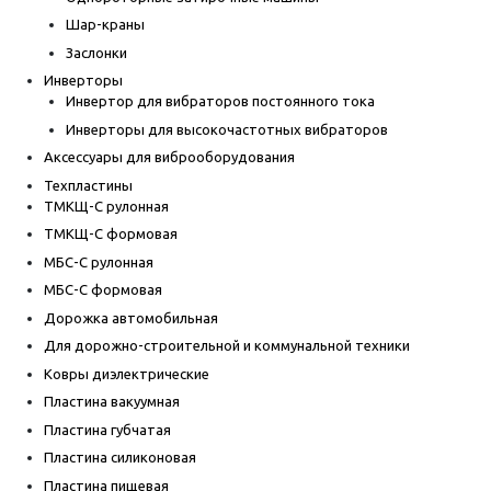
Шар-краны
Заслонки
Инверторы
Инвертор для вибраторов постоянного тока
Инверторы для высокочастотных вибраторов
Аксессуары для виброоборудования
Техпластины
ТМКЩ-С рулонная
ТМКЩ-С формовая
МБС-С рулонная
МБС-С формовая
Дорожка автомобильная
Для дорожно-строительной и коммунальной техники
Ковры диэлектрические
Пластина вакуумная
Пластина губчатая
Пластина силиконовая
Пластина пищевая