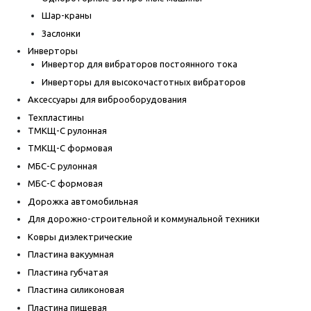
Шар-краны
Заслонки
Инверторы
Инвертор для вибраторов постоянного тока
Инверторы для высокочастотных вибраторов
Аксессуары для виброоборудования
Техпластины
ТМКЩ-С рулонная
ТМКЩ-С формовая
МБС-С рулонная
МБС-С формовая
Дорожка автомобильная
Для дорожно-строительной и коммунальной техники
Ковры диэлектрические
Пластина вакуумная
Пластина губчатая
Пластина силиконовая
Пластина пищевая