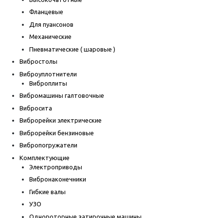
Фланцевые
Для пуансонов
Механические
Пневматические ( шаровые )
Вибростолы
Виброуплотнители
Виброплиты
Вибромашины галтовочные
Вибросита
Виброрейки электрические
Виброрейки бензиновые
Вибропогружатели
Комплектующие
Электроприводы
Вибронаконечники
Гибкие валы
УЗО
Однороторные затирочные машины