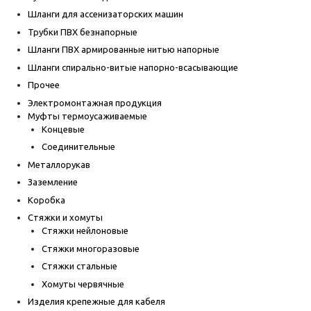
Шланги для ассенизаторских машин
Трубки ПВХ безнапорные
Шланги ПВХ армированные нитью напорные
Шланги спирально-витые напорно-всасывающие
Прочее
Электромонтажная продукция
Муфты термоусаживаемые
Концевые
Соединительные
Металлорукав
Заземление
Коробка
Стяжки и хомуты
Стяжки нейлоновые
Стяжки многоразовые
Стяжки стальные
Хомуты червячные
Изделия крепежные для кабеля