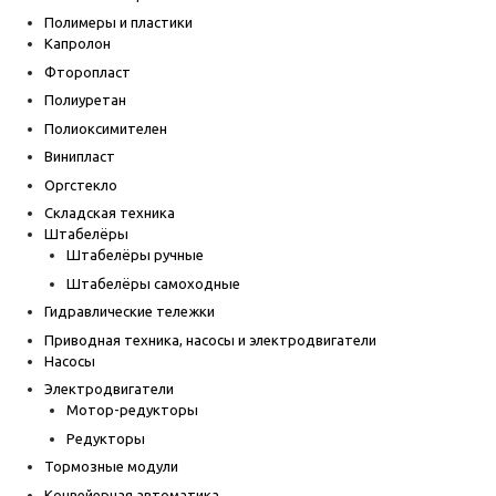
Полимеры и пластики
Капролон
Фторопласт
Полиуретан
Полиоксимителен
Винипласт
Оргстекло
Складская техника
Штабелёры
Штабелёры ручные
Штабелёры самоходные
Гидравлические тележки
Приводная техника, насосы и электродвигатели
Насосы
Электродвигатели
Мотор-редукторы
Редукторы
Тормозные модули
Конвейерная автоматика