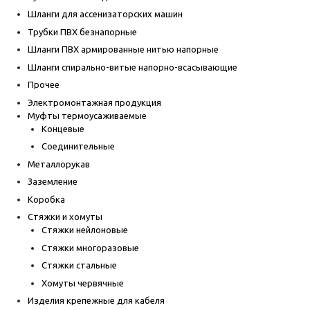
Шланги для ассенизаторских машин
Трубки ПВХ безнапорные
Шланги ПВХ армированные нитью напорные
Шланги спирально-витые напорно-всасывающие
Прочее
Электромонтажная продукция
Муфты термоусаживаемые
Концевые
Соединительные
Металлорукав
Заземление
Коробка
Стяжки и хомуты
Стяжки нейлоновые
Стяжки многоразовые
Стяжки стальные
Хомуты червячные
Изделия крепежные для кабеля