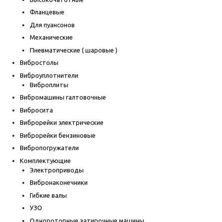
Фланцевые
Для пуансонов
Механические
Пневматические ( шаровые )
Вибростолы
Виброуплотнители
Виброплиты
Вибромашины галтовочные
Вибросита
Виброрейки электрические
Виброрейки бензиновые
Вибропогружатели
Комплектующие
Электроприводы
Вибронаконечники
Гибкие валы
УЗО
Однороторные затирочные машины