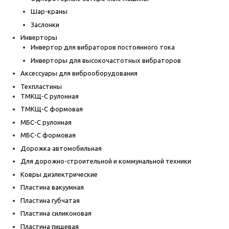
Шар-краны
Заслонки
Инверторы
Инвертор для вибраторов постоянного тока
Инверторы для высокочастотных вибраторов
Аксессуары для виброоборудования
Техпластины
ТМКЩ-С рулонная
ТМКЩ-С формовая
МБС-С рулонная
МБС-С формовая
Дорожка автомобильная
Для дорожно-строительной и коммунальной техники
Ковры диэлектрические
Пластина вакуумная
Пластина губчатая
Пластина силиконовая
Пластина пищевая