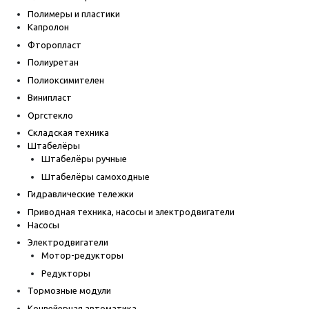
Полимеры и пластики
Капролон
Фторопласт
Полиуретан
Полиоксимителен
Винипласт
Оргстекло
Складская техника
Штабелёры
Штабелёры ручные
Штабелёры самоходные
Гидравлические тележки
Приводная техника, насосы и электродвигатели
Насосы
Электродвигатели
Мотор-редукторы
Редукторы
Тормозные модули
Конвейерная автоматика