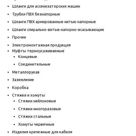
Шланги для ассенизаторских машин
Трубки ПВХ безнапорные
Шланги ПВХ армированные нитью напорные
Шланги спирально-витые напорно-всасывающие
Прочее
Электромонтажная продукция
Муфты термоусаживаемые
Концевые
Соединительные
Металлорукав
Заземление
Коробка
Стяжки и хомуты
Стяжки нейлоновые
Стяжки многоразовые
Стяжки стальные
Хомуты червячные
Изделия крепежные для кабеля