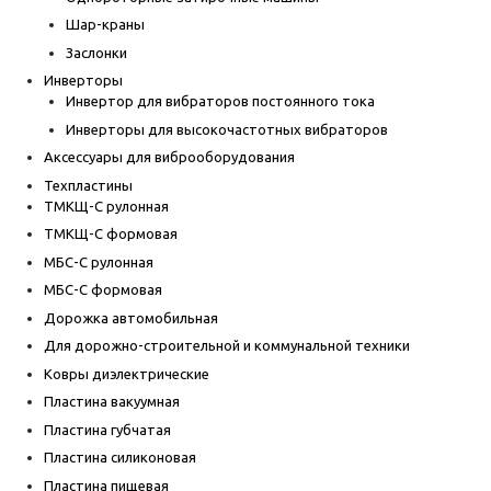
Шар-краны
Заслонки
Инверторы
Инвертор для вибраторов постоянного тока
Инверторы для высокочастотных вибраторов
Аксессуары для виброоборудования
Техпластины
ТМКЩ-С рулонная
ТМКЩ-С формовая
МБС-С рулонная
МБС-С формовая
Дорожка автомобильная
Для дорожно-строительной и коммунальной техники
Ковры диэлектрические
Пластина вакуумная
Пластина губчатая
Пластина силиконовая
Пластина пищевая