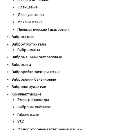
Фланцевые
Для пуансонов
Механические
Пневматические ( шаровые )
Вибростолы
Виброуплотнители
Виброплиты
Вибромашины галтовочные
Вибросита
Виброрейки электрические
Виброрейки бензиновые
Вибропогружатели
Комплектующие
Электроприводы
Вибронаконечники
Гибкие валы
УЗО
Однороторные затирочные машины