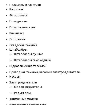
Полимеры и пластики
Капролон
Фторопласт
Полиуретан
Полиоксимителен
Винипласт
Оргстекло
Складская техника
Штабелёры
Штабелёры ручные
Штабелёры самоходные
Гидравлические тележки
Приводная техника, насосы и электродвигатели
Насосы
Электродвигатели
Мотор-редукторы
Редукторы
Тормозные модули
Конвейерная автоматика