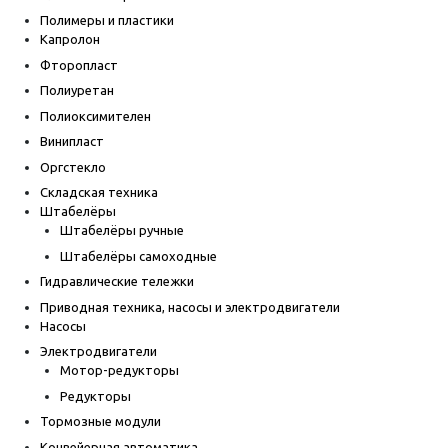
Полимеры и пластики
Капролон
Фторопласт
Полиуретан
Полиоксимителен
Винипласт
Оргстекло
Складская техника
Штабелёры
Штабелёры ручные
Штабелёры самоходные
Гидравлические тележки
Приводная техника, насосы и электродвигатели
Насосы
Электродвигатели
Мотор-редукторы
Редукторы
Тормозные модули
Конвейерная автоматика