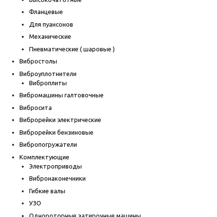
Фланцевые
Для пуансонов
Механические
Пневматические ( шаровые )
Вибростолы
Виброуплотнители
Виброплиты
Вибромашины галтовочные
Вибросита
Виброрейки электрические
Виброрейки бензиновые
Вибропогружатели
Комплектующие
Электроприводы
Вибронаконечники
Гибкие валы
УЗО
Однороторные затирочные машины