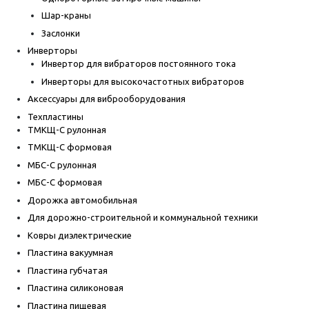
Шар-краны
Заслонки
Инверторы
Инвертор для вибраторов постоянного тока
Инверторы для высокочастотных вибраторов
Аксессуары для виброоборудования
Техпластины
ТМКЩ-С рулонная
ТМКЩ-С формовая
МБС-С рулонная
МБС-С формовая
Дорожка автомобильная
Для дорожно-строительной и коммунальной техники
Ковры диэлектрические
Пластина вакуумная
Пластина губчатая
Пластина силиконовая
Пластина пищевая