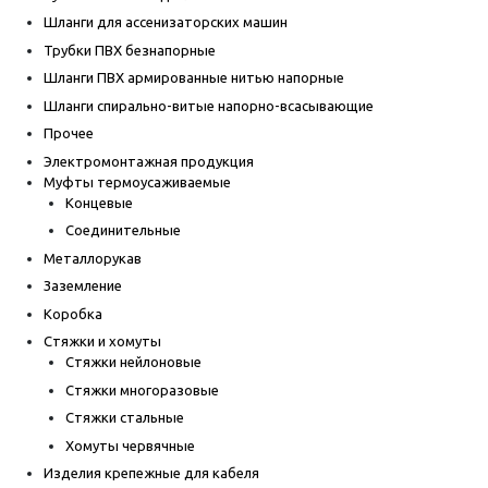
Шланги для ассенизаторских машин
Трубки ПВХ безнапорные
Шланги ПВХ армированные нитью напорные
Шланги спирально-витые напорно-всасывающие
Прочее
Электромонтажная продукция
Муфты термоусаживаемые
Концевые
Соединительные
Металлорукав
Заземление
Коробка
Стяжки и хомуты
Стяжки нейлоновые
Стяжки многоразовые
Стяжки стальные
Хомуты червячные
Изделия крепежные для кабеля