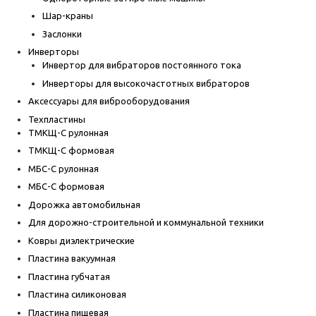
Шар-краны
Заслонки
Инверторы
Инвертор для вибраторов постоянного тока
Инверторы для высокочастотных вибраторов
Аксессуары для виброоборудования
Техпластины
ТМКЩ-С рулонная
ТМКЩ-С формовая
МБС-С рулонная
МБС-С формовая
Дорожка автомобильная
Для дорожно-строительной и коммунальной техники
Ковры диэлектрические
Пластина вакуумная
Пластина губчатая
Пластина силиконовая
Пластина пищевая