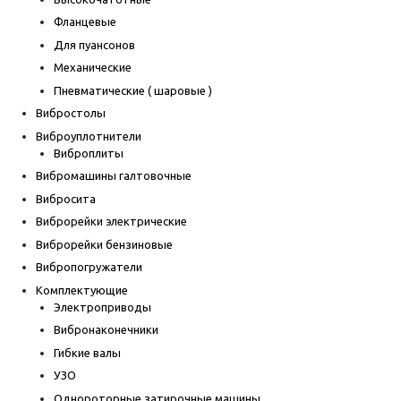
Фланцевые
Для пуансонов
Механические
Пневматические ( шаровые )
Вибростолы
Виброуплотнители
Виброплиты
Вибромашины галтовочные
Вибросита
Виброрейки электрические
Виброрейки бензиновые
Вибропогружатели
Комплектующие
Электроприводы
Вибронаконечники
Гибкие валы
УЗО
Однороторные затирочные машины