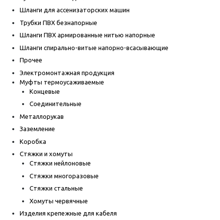
Шланги для ассенизаторских машин
Трубки ПВХ безнапорные
Шланги ПВХ армированные нитью напорные
Шланги спирально-витые напорно-всасывающие
Прочее
Электромонтажная продукция
Муфты термоусаживаемые
Концевые
Соединительные
Металлорукав
Заземление
Коробка
Стяжки и хомуты
Стяжки нейлоновые
Стяжки многоразовые
Стяжки стальные
Хомуты червячные
Изделия крепежные для кабеля