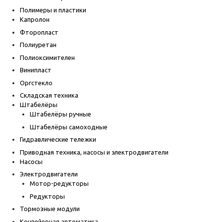
Полимеры и пластики
Капролон
Фторопласт
Полиуретан
Полиоксимителен
Винипласт
Оргстекло
Складская техника
Штабелёры
Штабелёры ручные
Штабелёры самоходные
Гидравлические тележки
Приводная техника, насосы и электродвигатели
Насосы
Электродвигатели
Мотор-редукторы
Редукторы
Тормозные модули
Конвейерная автоматика