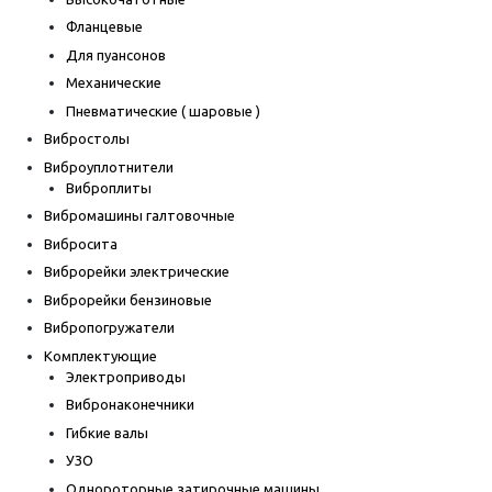
Фланцевые
Для пуансонов
Механические
Пневматические ( шаровые )
Вибростолы
Виброуплотнители
Виброплиты
Вибромашины галтовочные
Вибросита
Виброрейки электрические
Виброрейки бензиновые
Вибропогружатели
Комплектующие
Электроприводы
Вибронаконечники
Гибкие валы
УЗО
Однороторные затирочные машины