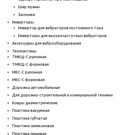
Шар-краны
Заслонки
Инверторы
Инвертор для вибраторов постоянного тока
Инверторы для высокочастотных вибраторов
Аксессуары для виброоборудования
Техпластины
ТМКЩ-С рулонная
ТМКЩ-С формовая
МБС-С рулонная
МБС-С формовая
Дорожка автомобильная
Для дорожно-строительной и коммунальной техники
Ковры диэлектрические
Пластина вакуумная
Пластина губчатая
Пластина силиконовая
Пластина пищевая