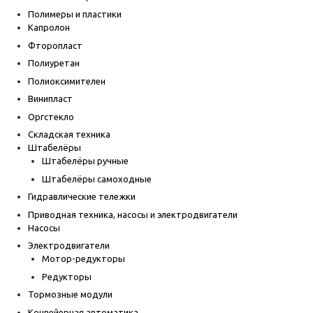
Полимеры и пластики
Капролон
Фторопласт
Полиуретан
Полиоксимителен
Винипласт
Оргстекло
Складская техника
Штабелёры
Штабелёры ручные
Штабелёры самоходные
Гидравлические тележки
Приводная техника, насосы и электродвигатели
Насосы
Электродвигатели
Мотор-редукторы
Редукторы
Тормозные модули
Конвейерная автоматика