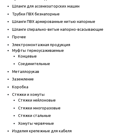
Шланги для ассенизаторских машин
Трубки ПВХ безнапорные
Шланги ПВХ армированные нитью напорные
Шланги спирально-витые напорно-всасывающие
Прочее
Электромонтажная продукция
Муфты термоусаживаемые
Концевые
Соединительные
Металлорукав
Заземление
Коробка
Стяжки и хомуты
Стяжки нейлоновые
Стяжки многоразовые
Стяжки стальные
Хомуты червячные
Изделия крепежные для кабеля