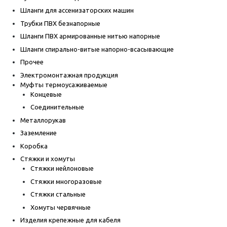
Шланги для ассенизаторских машин
Трубки ПВХ безнапорные
Шланги ПВХ армированные нитью напорные
Шланги спирально-витые напорно-всасывающие
Прочее
Электромонтажная продукция
Муфты термоусаживаемые
Концевые
Соединительные
Металлорукав
Заземление
Коробка
Стяжки и хомуты
Стяжки нейлоновые
Стяжки многоразовые
Стяжки стальные
Хомуты червячные
Изделия крепежные для кабеля