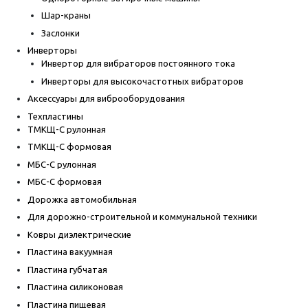
Шар-краны
Заслонки
Инверторы
Инвертор для вибраторов постоянного тока
Инверторы для высокочастотных вибраторов
Аксессуары для виброоборудования
Техпластины
ТМКЩ-С рулонная
ТМКЩ-С формовая
МБС-С рулонная
МБС-С формовая
Дорожка автомобильная
Для дорожно-строительной и коммунальной техники
Ковры диэлектрические
Пластина вакуумная
Пластина губчатая
Пластина силиконовая
Пластина пищевая