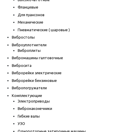
Фланцевые
Для пуансонов
Механические
Пневматические ( шаровые )
Вибростолы
Виброуплотнители
Виброплиты
Вибромашины галтовочные
Вибросита
Виброрейки электрические
Виброрейки бензиновые
Вибропогружатели
Комплектующие
Электроприводы
Вибронаконечники
Гибкие валы
УЗО
Однороторные затирочные машины