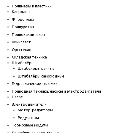
Полимеры и пластики
Капролон
Фторопласт
Полиуретан
Полиоксимителен
Винипласт
Оргстекло
Складская техника
Штабелёры
Штабелёры ручные
Штабелёры самоходные
Гидравлические тележки
Приводная техника, насосы и электродвигатели
Насосы
Электродвигатели
Мотор-редукторы
Редукторы
Тормозные модули
Конвейерная автоматика