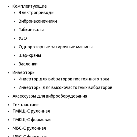
Комплектующие
Электроприводы
Вибронаконечники
Гибкие валы
УЗО
Однороторные затирочные машины
Шар-краны
Заслонки
Инверторы
Инвертор для вибраторов постоянного тока
Инверторы для высокочастотных вибраторов
Аксессуары для виброоборудования
Техпластины
ТМКЩ-С рулонная
ТМКЩ-С формовая
МБС-С рулонная
МБС-С формовая