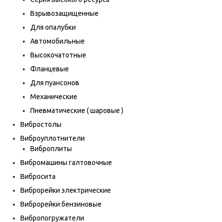
Взрывозащищенные
Для опалубки
Автомобильные
Высокочатотные
Фланцевые
Для пуансонов
Механические
Пневматические ( шаровые )
Вибростолы
Виброуплотнители
Виброплиты
Вибромашины галтовочные
Вибросита
Виброрейки электрические
Виброрейки бензиновые
Вибропогружатели