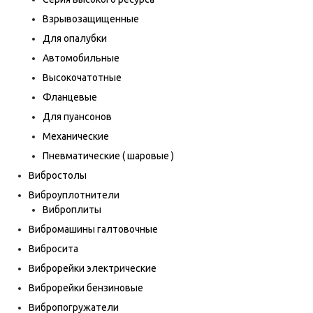
Взрывозащищенные
Для опалубки
Автомобильные
Высокочатотные
Фланцевые
Для пуансонов
Механические
Пневматические ( шаровые )
Вибростолы
Виброуплотнители
Виброплиты
Вибромашины галтовочные
Вибросита
Виброрейки электрические
Виброрейки бензиновые
Вибропогружатели