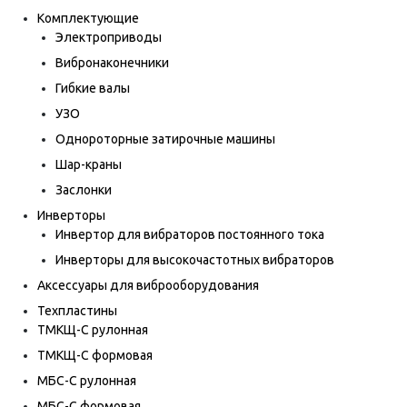
Комплектующие
Электроприводы
Вибронаконечники
Гибкие валы
УЗО
Однороторные затирочные машины
Шар-краны
Заслонки
Инверторы
Инвертор для вибраторов постоянного тока
Инверторы для высокочастотных вибраторов
Аксессуары для виброоборудования
Техпластины
ТМКЩ-С рулонная
ТМКЩ-С формовая
МБС-С рулонная
МБС-С формовая