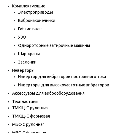
Комплектующие
Электроприводы
Вибронаконечники
Гибкие валы
УЗО
Однороторные затирочные машины
Шар-краны
Заслонки
Инверторы
Инвертор для вибраторов постоянного тока
Инверторы для высокочастотных вибраторов
Аксессуары для виброоборудования
Техпластины
ТМКЩ-С рулонная
ТМКЩ-С формовая
МБС-С рулонная
МБС-С формовая