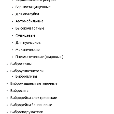
Взрывозащищенные
Для опалубки
Автомобильные
Высокочатотные
Фланцевые
Для пуансонов
Механические
Пневматические ( шаровые )
Вибростолы
Виброуплотнители
Виброплиты
Вибромашины галтовочные
Вибросита
Виброрейки электрические
Виброрейки бензиновые
Вибропогружатели