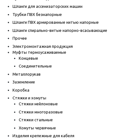
Шланги для ассенизаторских машин
Трубки ПВХ безнапорные
Шланги ПВХ армированные нитью напорные
Шланги спирально-витые напорно-всасывающие
Прочее
Электромонтажная продукция
Муфты термоусаживаемые
Концевые
Соединительные
Металлорукав
Заземление
Коробка
Стяжки и хомуты
Стяжки нейлоновые
Стяжки многоразовые
Стяжки стальные
Хомуты червячные
Изделия крепежные для кабеля