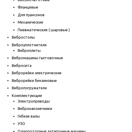
Фланцевые
Для пуансонов
Механические
Пневматические ( шаровые )
Вибростолы
Виброуплотнители
Виброплиты
Вибромашины галтовочные
Вибросита
Виброрейки электрические
Виброрейки бензиновые
Вибропогружатели
Комплектующие
Электроприводы
Вибронаконечники
Гибкие валы
УЗО
Однороторные затирочные машины