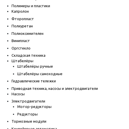
Полимеры и пластики
Капролон
Фторопласт
Полиуретан
Полиоксимителен
Винипласт
Оргстекло
Складская техника
Штабелёры
Штабелёры ручные
Штабелёры самоходные
Гидравлические тележки
Приводная техника, насосы и электродвигатели
Насосы
Электродвигатели
Мотор-редукторы
Редукторы
Тормозные модули
Конвейерная автоматика