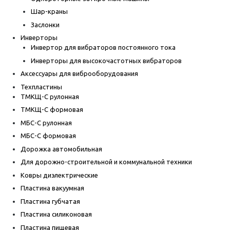
Шар-краны
Заслонки
Инверторы
Инвертор для вибраторов постоянного тока
Инверторы для высокочастотных вибраторов
Аксессуары для виброоборудования
Техпластины
ТМКЩ-С рулонная
ТМКЩ-С формовая
МБС-С рулонная
МБС-С формовая
Дорожка автомобильная
Для дорожно-строительной и коммунальной техники
Ковры диэлектрические
Пластина вакуумная
Пластина губчатая
Пластина силиконовая
Пластина пищевая