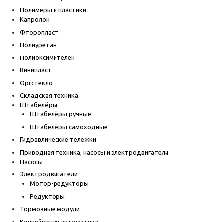
Полимеры и пластики
Капролон
Фторопласт
Полиуретан
Полиоксимителен
Винипласт
Оргстекло
Складская техника
Штабелёры
Штабелёры ручные
Штабелёры самоходные
Гидравлические тележки
Приводная техника, насосы и электродвигатели
Насосы
Электродвигатели
Мотор-редукторы
Редукторы
Тормозные модули
Конвейерная автоматика