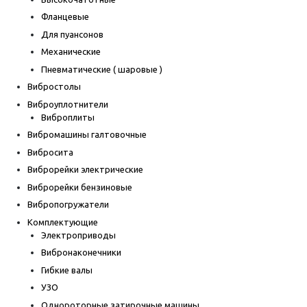
Фланцевые
Для пуансонов
Механические
Пневматические ( шаровые )
Вибростолы
Виброуплотнители
Виброплиты
Вибромашины галтовочные
Вибросита
Виброрейки электрические
Виброрейки бензиновые
Вибропогружатели
Комплектующие
Электроприводы
Вибронаконечники
Гибкие валы
УЗО
Однороторные затирочные машины