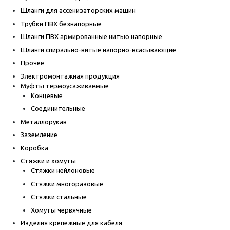
Шланги для ассенизаторских машин
Трубки ПВХ безнапорные
Шланги ПВХ армированные нитью напорные
Шланги спирально-витые напорно-всасывающие
Прочее
Электромонтажная продукция
Муфты термоусаживаемые
Концевые
Соединительные
Металлорукав
Заземление
Коробка
Стяжки и хомуты
Стяжки нейлоновые
Стяжки многоразовые
Стяжки стальные
Хомуты червячные
Изделия крепежные для кабеля