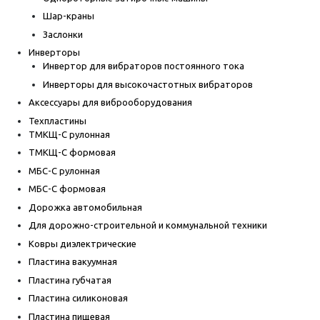
Шар-краны
Заслонки
Инверторы
Инвертор для вибраторов постоянного тока
Инверторы для высокочастотных вибраторов
Аксессуары для виброоборудования
Техпластины
ТМКЩ-С рулонная
ТМКЩ-С формовая
МБС-С рулонная
МБС-С формовая
Дорожка автомобильная
Для дорожно-строительной и коммунальной техники
Ковры диэлектрические
Пластина вакуумная
Пластина губчатая
Пластина силиконовая
Пластина пищевая