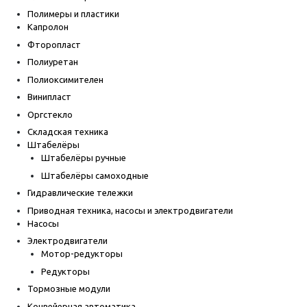
Полимеры и пластики
Капролон
Фторопласт
Полиуретан
Полиоксимителен
Винипласт
Оргстекло
Складская техника
Штабелёры
Штабелёры ручные
Штабелёры самоходные
Гидравлические тележки
Приводная техника, насосы и электродвигатели
Насосы
Электродвигатели
Мотор-редукторы
Редукторы
Тормозные модули
Конвейерная автоматика