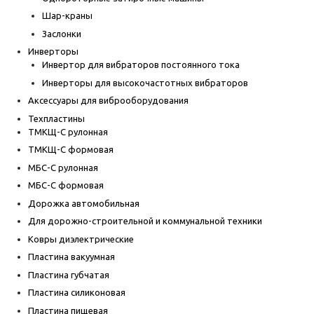
Шар-краны
Заслонки
Инверторы
Инвертор для вибраторов постоянного тока
Инверторы для высокочастотных вибраторов
Аксессуары для виброоборудования
Техпластины
ТМКЩ-С рулонная
ТМКЩ-С формовая
МБС-С рулонная
МБС-С формовая
Дорожка автомобильная
Для дорожно-строительной и коммунальной техники
Ковры диэлектрические
Пластина вакуумная
Пластина губчатая
Пластина силиконовая
Пластина пищевая