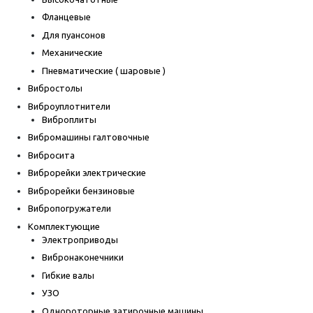
Фланцевые
Для пуансонов
Механические
Пневматические ( шаровые )
Вибростолы
Виброуплотнители
Виброплиты
Вибромашины галтовочные
Вибросита
Виброрейки электрические
Виброрейки бензиновые
Вибропогружатели
Комплектующие
Электроприводы
Вибронаконечники
Гибкие валы
УЗО
Однороторные затирочные машины