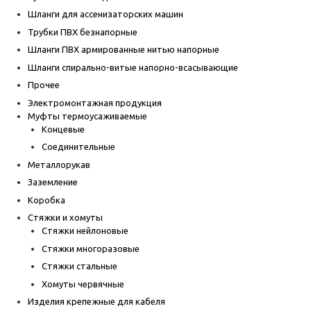
Шланги для ассенизаторских машин
Трубки ПВХ безнапорные
Шланги ПВХ армированные нитью напорные
Шланги спирально-витые напорно-всасывающие
Прочее
Электромонтажная продукция
Муфты термоусаживаемые
Концевые
Соединительные
Металлорукав
Заземление
Коробка
Стяжки и хомуты
Стяжки нейлоновые
Стяжки многоразовые
Стяжки стальные
Хомуты червячные
Изделия крепежные для кабеля