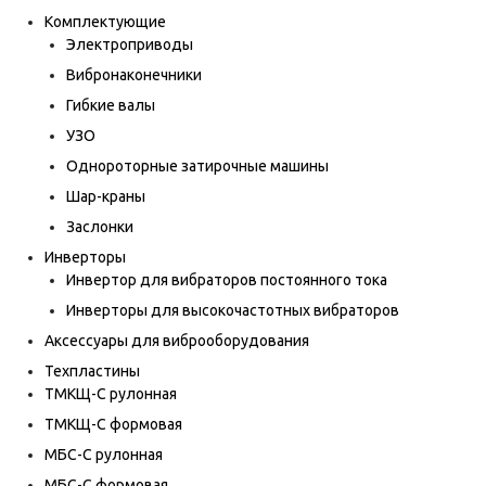
Комплектующие
Электроприводы
Вибронаконечники
Гибкие валы
УЗО
Однороторные затирочные машины
Шар-краны
Заслонки
Инверторы
Инвертор для вибраторов постоянного тока
Инверторы для высокочастотных вибраторов
Аксессуары для виброоборудования
Техпластины
ТМКЩ-С рулонная
ТМКЩ-С формовая
МБС-С рулонная
МБС-С формовая