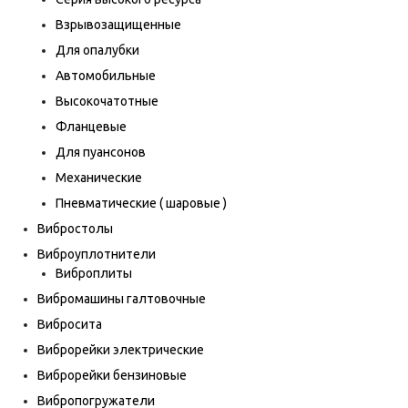
Взрывозащищенные
Для опалубки
Автомобильные
Высокочатотные
Фланцевые
Для пуансонов
Механические
Пневматические ( шаровые )
Вибростолы
Виброуплотнители
Виброплиты
Вибромашины галтовочные
Вибросита
Виброрейки электрические
Виброрейки бензиновые
Вибропогружатели