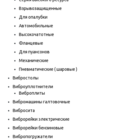
Взрывозащищенные
Для опалубки
Автомобильные
Высокочатотные
Фланцевые
Для пуансонов
Механические
Пневматические ( шаровые )
Вибростолы
Виброуплотнители
Виброплиты
Вибромашины галтовочные
Вибросита
Виброрейки электрические
Виброрейки бензиновые
Вибропогружатели