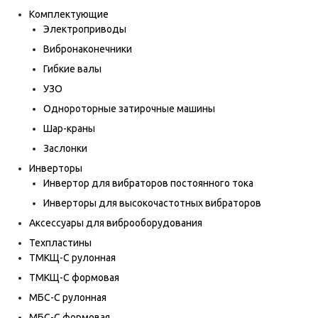
Комплектующие
Электроприводы
Вибронаконечники
Гибкие валы
УЗО
Однороторные затирочные машины
Шар-краны
Заслонки
Инверторы
Инвертор для вибраторов постоянного тока
Инверторы для высокочастотных вибраторов
Аксессуары для виброоборудования
Техпластины
ТМКЩ-С рулонная
ТМКЩ-С формовая
МБС-С рулонная
МБС-С формовая