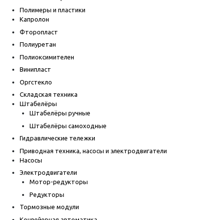
Полимеры и пластики
Капролон
Фторопласт
Полиуретан
Полиоксимителен
Винипласт
Оргстекло
Складская техника
Штабелёры
Штабелёры ручные
Штабелёры самоходные
Гидравлические тележки
Приводная техника, насосы и электродвигатели
Насосы
Электродвигатели
Мотор-редукторы
Редукторы
Тормозные модули
Конвейерная автоматика