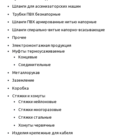
Шланги для ассенизаторских машин
Трубки ПВХ безнапорные
Шланги ПВХ армированные нитью напорные
Шланги спирально-витые напорно-всасывающие
Прочее
Электромонтажная продукция
Муфты термоусаживаемые
Концевые
Соединительные
Металлорукав
Заземление
Коробка
Стяжки и хомуты
Стяжки нейлоновые
Стяжки многоразовые
Стяжки стальные
Хомуты червячные
Изделия крепежные для кабеля