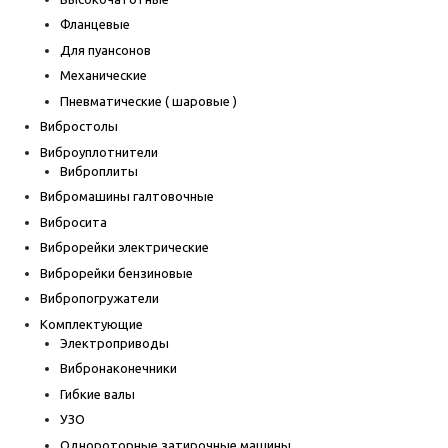
Фланцевые
Для пуансонов
Механические
Пневматические ( шаровые )
Вибростолы
Виброуплотнители
Виброплиты
Вибромашины галтовочные
Вибросита
Виброрейки электрические
Виброрейки бензиновые
Вибропогружатели
Комплектующие
Электроприводы
Вибронаконечники
Гибкие валы
УЗО
Однороторные затирочные машины