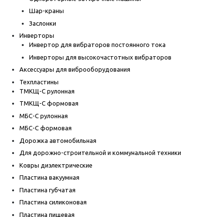
Шар-краны
Заслонки
Инверторы
Инвертор для вибраторов постоянного тока
Инверторы для высокочастотных вибраторов
Аксессуары для виброоборудования
Техпластины
ТМКЩ-С рулонная
ТМКЩ-С формовая
МБС-С рулонная
МБС-С формовая
Дорожка автомобильная
Для дорожно-строительной и коммунальной техники
Ковры диэлектрические
Пластина вакуумная
Пластина губчатая
Пластина силиконовая
Пластина пищевая