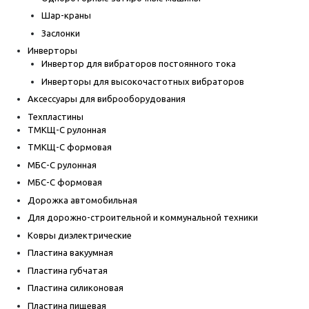
Шар-краны
Заслонки
Инверторы
Инвертор для вибраторов постоянного тока
Инверторы для высокочастотных вибраторов
Аксессуары для виброоборудования
Техпластины
ТМКЩ-С рулонная
ТМКЩ-С формовая
МБС-С рулонная
МБС-С формовая
Дорожка автомобильная
Для дорожно-строительной и коммунальной техники
Ковры диэлектрические
Пластина вакуумная
Пластина губчатая
Пластина силиконовая
Пластина пищевая