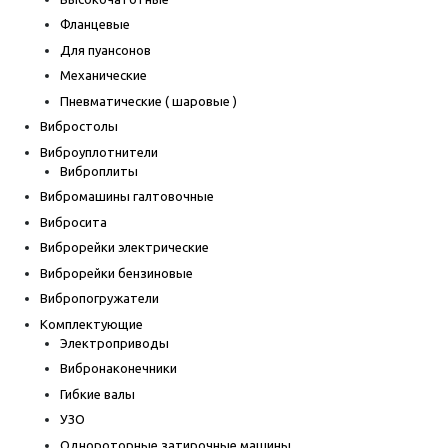
Фланцевые
Для пуансонов
Механические
Пневматические ( шаровые )
Вибростолы
Виброуплотнители
Виброплиты
Вибромашины галтовочные
Вибросита
Виброрейки электрические
Виброрейки бензиновые
Вибропогружатели
Комплектующие
Электроприводы
Вибронаконечники
Гибкие валы
УЗО
Однороторные затирочные машины