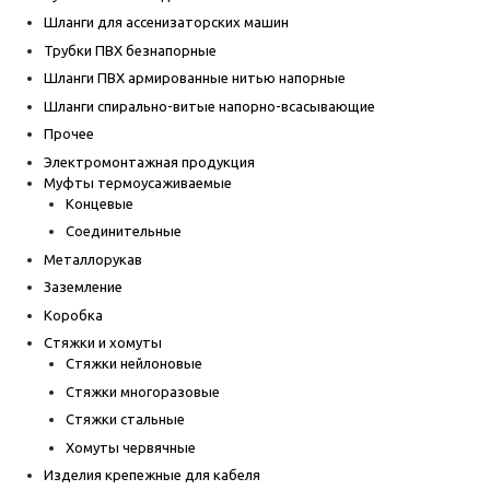
Шланги для ассенизаторских машин
Трубки ПВХ безнапорные
Шланги ПВХ армированные нитью напорные
Шланги спирально-витые напорно-всасывающие
Прочее
Электромонтажная продукция
Муфты термоусаживаемые
Концевые
Соединительные
Металлорукав
Заземление
Коробка
Стяжки и хомуты
Стяжки нейлоновые
Стяжки многоразовые
Стяжки стальные
Хомуты червячные
Изделия крепежные для кабеля