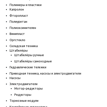
Полимеры и пластики
Капролон
Фторопласт
Полиуретан
Полиоксимителен
Винипласт
Оргстекло
Складская техника
Штабелёры
Штабелёры ручные
Штабелёры самоходные
Гидравлические тележки
Приводная техника, насосы и электродвигатели
Насосы
Электродвигатели
Мотор-редукторы
Редукторы
Тормозные модули
Конвейерная автоматика