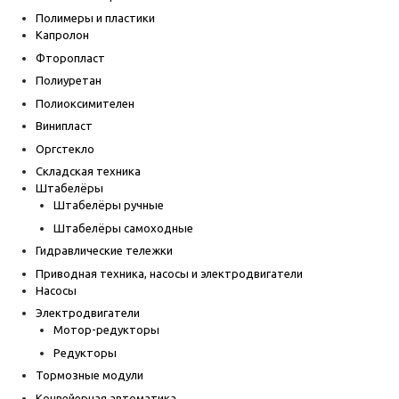
Полимеры и пластики
Капролон
Фторопласт
Полиуретан
Полиоксимителен
Винипласт
Оргстекло
Складская техника
Штабелёры
Штабелёры ручные
Штабелёры самоходные
Гидравлические тележки
Приводная техника, насосы и электродвигатели
Насосы
Электродвигатели
Мотор-редукторы
Редукторы
Тормозные модули
Конвейерная автоматика