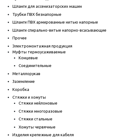
Шланги для ассенизаторских машин
Трубки ПВХ безнапорные
Шланги ПВХ армированные нитью напорные
Шланги спирально-витые напорно-всасывающие
Прочее
Электромонтажная продукция
Муфты термоусаживаемые
Концевые
Соединительные
Металлорукав
Заземление
Коробка
Стяжки и хомуты
Стяжки нейлоновые
Стяжки многоразовые
Стяжки стальные
Хомуты червячные
Изделия крепежные для кабеля