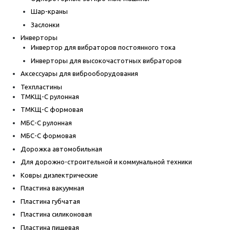
Шар-краны
Заслонки
Инверторы
Инвертор для вибраторов постоянного тока
Инверторы для высокочастотных вибраторов
Аксессуары для виброоборудования
Техпластины
ТМКЩ-С рулонная
ТМКЩ-С формовая
МБС-С рулонная
МБС-С формовая
Дорожка автомобильная
Для дорожно-строительной и коммунальной техники
Ковры диэлектрические
Пластина вакуумная
Пластина губчатая
Пластина силиконовая
Пластина пищевая