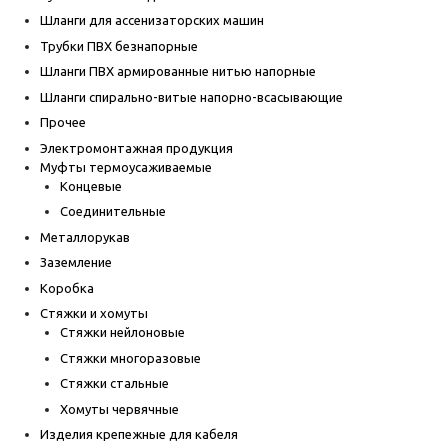
Шланги для ассенизаторских машин
Трубки ПВХ безнапорные
Шланги ПВХ армированные нитью напорные
Шланги спирально-витые напорно-всасывающие
Прочее
Электромонтажная продукция
Муфты термоусаживаемые
Концевые
Соединительные
Металлорукав
Заземление
Коробка
Стяжки и хомуты
Стяжки нейлоновые
Стяжки многоразовые
Стяжки стальные
Хомуты червячные
Изделия крепежные для кабеля