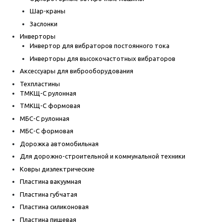
Шар-краны
Заслонки
Инверторы
Инвертор для вибраторов постоянного тока
Инверторы для высокочастотных вибраторов
Аксессуары для виброоборудования
Техпластины
ТМКЩ-С рулонная
ТМКЩ-С формовая
МБС-С рулонная
МБС-С формовая
Дорожка автомобильная
Для дорожно-строительной и коммунальной техники
Ковры диэлектрические
Пластина вакуумная
Пластина губчатая
Пластина силиконовая
Пластина пищевая