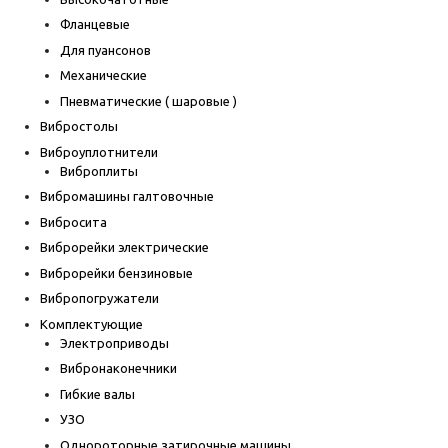
Фланцевые
Для пуансонов
Механические
Пневматические ( шаровые )
Вибростолы
Виброуплотнители
Виброплиты
Вибромашины галтовочные
Вибросита
Виброрейки электрические
Виброрейки бензиновые
Вибропогружатели
Комплектующие
Электроприводы
Вибронаконечники
Гибкие валы
УЗО
Однороторные затирочные машины