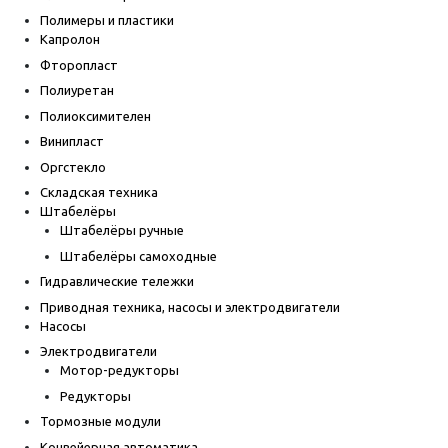
Полимеры и пластики
Капролон
Фторопласт
Полиуретан
Полиоксимителен
Винипласт
Оргстекло
Складская техника
Штабелёры
Штабелёры ручные
Штабелёры самоходные
Гидравлические тележки
Приводная техника, насосы и электродвигатели
Насосы
Электродвигатели
Мотор-редукторы
Редукторы
Тормозные модули
Конвейерная автоматика