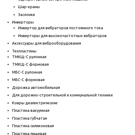
Шар-краны
Заслонки
Инверторы
Инвертор для вибраторов постоянного тока
Инверторы для высокочастотных вибраторов
Аксессуары для виброоборудования
Техпластины
ТМКЩ-С рулонная
ТМКЩ-С формовая
МБС-С рулонная
МБС-С формовая
Дорожка автомобильная
Для дорожно-строительной и коммунальной техники
Ковры диэлектрические
Пластина вакуумная
Пластина губчатая
Пластина силиконовая
Пластина пищевая