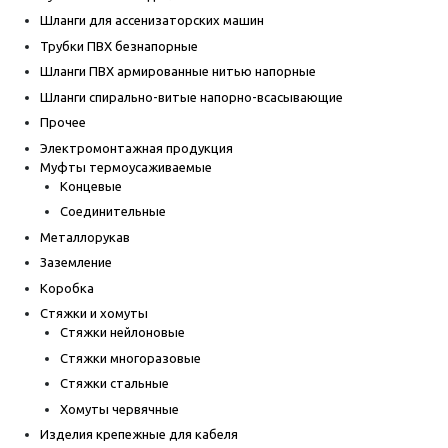
Шланги для ассенизаторских машин
Трубки ПВХ безнапорные
Шланги ПВХ армированные нитью напорные
Шланги спирально-витые напорно-всасывающие
Прочее
Электромонтажная продукция
Муфты термоусаживаемые
Концевые
Соединительные
Металлорукав
Заземление
Коробка
Стяжки и хомуты
Стяжки нейлоновые
Стяжки многоразовые
Стяжки стальные
Хомуты червячные
Изделия крепежные для кабеля