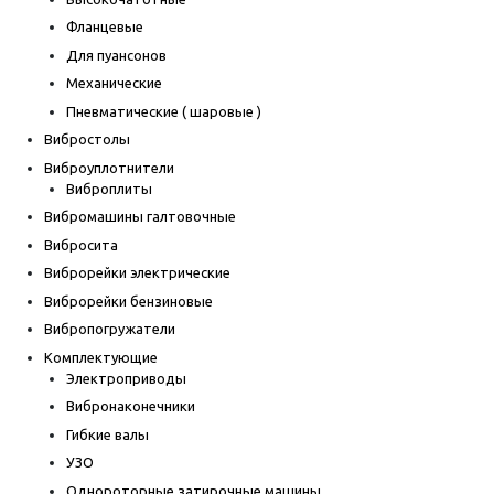
Фланцевые
Для пуансонов
Механические
Пневматические ( шаровые )
Вибростолы
Виброуплотнители
Виброплиты
Вибромашины галтовочные
Вибросита
Виброрейки электрические
Виброрейки бензиновые
Вибропогружатели
Комплектующие
Электроприводы
Вибронаконечники
Гибкие валы
УЗО
Однороторные затирочные машины