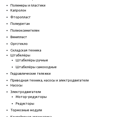
Полимеры и пластики
Капролон
Фторопласт
Полиуретан
Полиоксимителен
Винипласт
Оргстекло
Складская техника
Штабелёры
Штабелёры ручные
Штабелёры самоходные
Гидравлические тележки
Приводная техника, насосы и электродвигатели
Насосы
Электродвигатели
Мотор-редукторы
Редукторы
Тормозные модули
Конвейерная автоматика