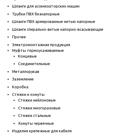
Шланги для ассенизаторских машин
Трубки ПВХ безнапорные
Шланги ПВХ армированные нитью напорные
Шланги спирально-витые напорно-всасывающие
Прочее
Электромонтажная продукция
Муфты термоусаживаемые
Концевые
Соединительные
Металлорукав
Заземление
Коробка
Стяжки и хомуты
Стяжки нейлоновые
Стяжки многоразовые
Стяжки стальные
Хомуты червячные
Изделия крепежные для кабеля