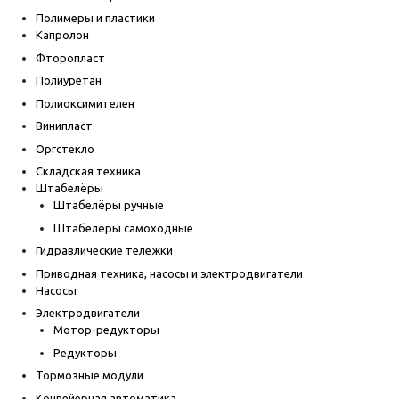
Полимеры и пластики
Капролон
Фторопласт
Полиуретан
Полиоксимителен
Винипласт
Оргстекло
Складская техника
Штабелёры
Штабелёры ручные
Штабелёры самоходные
Гидравлические тележки
Приводная техника, насосы и электродвигатели
Насосы
Электродвигатели
Мотор-редукторы
Редукторы
Тормозные модули
Конвейерная автоматика