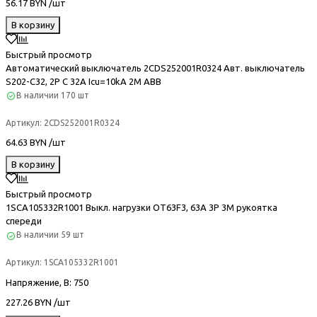
56.17 BYN /шт
В корзину
Быстрый просмотр
Автоматический выключатель 2CDS252001R0324 Авт. выключатель
S202-C32, 2P C 32A Icu=10kA 2M ABB
В наличии
170 шт
Артикул:
2CDS252001R0324
64.63 BYN /шт
В корзину
Быстрый просмотр
1SCA105332R1001 Выкл. нагрузки OT63F3, 63A 3P 3M рукоятка
спереди
В наличии
59 шт
Артикул:
1SCA105332R1001
Напряжение, В
: 750
227.26 BYN /шт