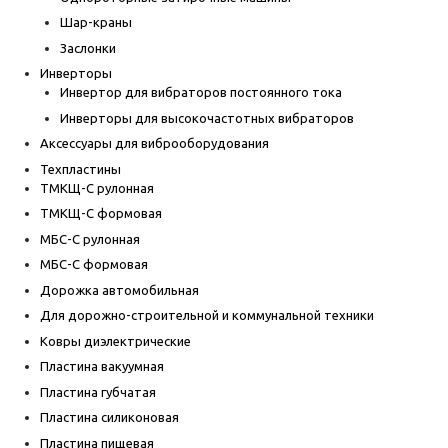
Шар-краны
Заслонки
Инверторы
Инвертор для вибраторов постоянного тока
Инверторы для высокочастотных вибраторов
Аксессуары для виброоборудования
Техпластины
ТМКЩ-С рулонная
ТМКЩ-С формовая
МБС-С рулонная
МБС-С формовая
Дорожка автомобильная
Для дорожно-строительной и коммунальной техники
Ковры диэлектрические
Пластина вакуумная
Пластина губчатая
Пластина силиконовая
Пластина пищевая