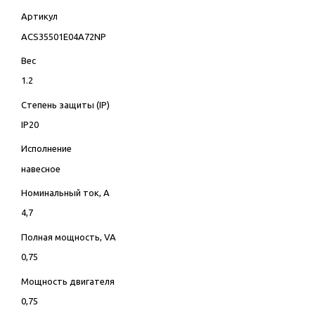
Артикул
ACS35501E04A72NP
Вес
1.2
Степень защиты (IP)
IP20
Исполнение
навесное
Номинальный ток, А
4,7
Полная мощность, VA
0,75
Мощность двигателя
0,75