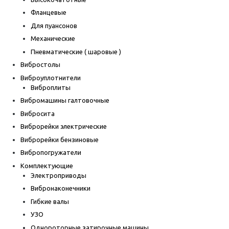
Фланцевые
Для пуансонов
Механические
Пневматические ( шаровые )
Вибростолы
Виброуплотнители
Виброплиты
Вибромашины галтовочные
Вибросита
Виброрейки электрические
Виброрейки бензиновые
Вибропогружатели
Комплектующие
Электроприводы
Вибронаконечники
Гибкие валы
УЗО
Однороторные затирочные машины