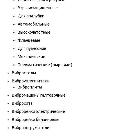
Взрывозащищенные
Для опалубки
Автомобильные
Высокочатотные
Фланцевые
Для пуансонов
Механические
Пневматические ( шаровые )
Вибростолы
Виброуплотнители
Виброплиты
Вибромашины галтовочные
Вибросита
Виброрейки электрические
Виброрейки бензиновые
Вибропогружатели