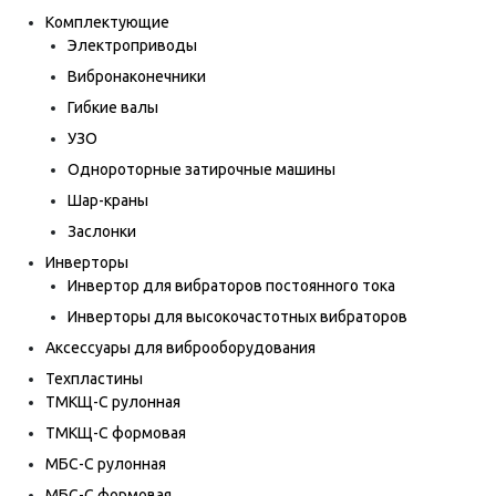
Комплектующие
Электроприводы
Вибронаконечники
Гибкие валы
УЗО
Однороторные затирочные машины
Шар-краны
Заслонки
Инверторы
Инвертор для вибраторов постоянного тока
Инверторы для высокочастотных вибраторов
Аксессуары для виброоборудования
Техпластины
ТМКЩ-С рулонная
ТМКЩ-С формовая
МБС-С рулонная
МБС-С формовая